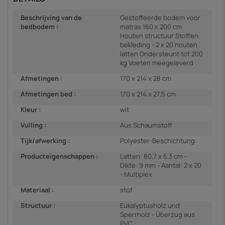
Beschrijving van de
Gestoffeerde bodem voor
bedbodem :
matras 160 x 200 cm
Houten structuur Stoffen
bekleding - 2 x 20 houten
latten Ondersteunt tot 200
kg Voeten meegeleverd
Afmetingen :
170 x 214 x 28 cm
Afmetingen bed :
170 x 214 x 27,5 cm
Kleur :
wit
Vulling :
Aus Schaumstoff
Tijk/afwerking :
Polyester-Beschichtung
Producteigenschappen :
Latten: 80,7 x 5,3 cm -
Dikte: 9 mm - Aantal: 2 x 20
- Multiplex
Materiaal :
stof
Structuur :
Eukalyptusholz und
Sperrholz - Überzug aus
PVC