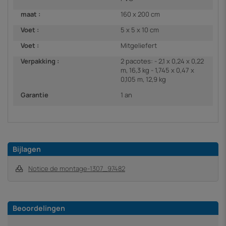
maat :
160 x 200 cm
Voet :
5 x 5 x 10 cm
Voet :
Mitgeliefert
Verpakking :
2 pacotes: - 2,1 x 0,24 x 0,22
m, 16,3 kg - 1,745 x 0,47 x
0,105 m, 12,9 kg
Garantie
1 an
Bijlagen
Notice de montage-1307_97482
Beoordelingen