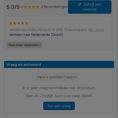
Schrijf een
5.0/5
2 Beoordelingen
recensie
van
Nathalie AMSALLEM
op
23-10-2019
- Productvariatie :
REF : 97478
Toon meer recensies
Vraag en antwoord
Er is geen vraag beschikbaar over dit product.
Maar als u twijfelt, kunt u uw vraag stellen.
Stel een vraag