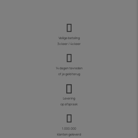
Veilige betaling
3x keer / 4x keer
14 dagen tevreden
of je geld terug
Levering
op afspraak
1.000.000
klanten geleverd