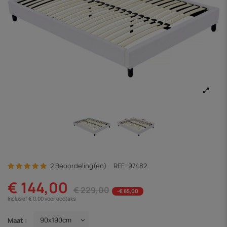
2 Beoordeling(en)
REF:
97482
€ 144,00
€ 229,00
-€ 85,00
Inclusief € 0,00 voor ecotaks
Maat :