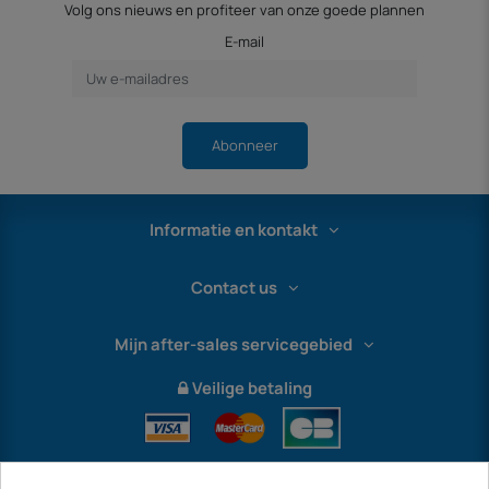
Volg ons nieuws en profiteer van onze goede plannen
E-mail
Abonneer
Informatie en kontakt
Contact us
Mijn after-sales servicegebied
Veilige betaling