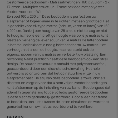
Gestoffeerde bedbodem - Matrasafmetingen: 160 x 200 cm - 2 x
13 latten - Multiplex structuur - Frame bekleed met polyester -
Voeten voorzien - Wit
Een bed 160 x 200 cm Deze bedbodem is perfect om uw
slaapkamer of logeerkamer in te richten met een groot bed. Het
is geschikt voor elk type matras (schuim, veren of latex) van 160
x 200 cm. Dankzij een hoogte van 28 cm die niet te laag en niet
te hoog is, heb je een prettige hoogte waarop je je matras kunt
plaatsen. Verleng de levensduur van je matras De lattenbodem
is het meubelstuk dat je nodig hebt bescherm uw matras. Het
verhoogt niet alleen de hoogte, maar versterkt ook de
eigenschappen van uw matras en verbetert uw plaatsing. Een
boxspring Naast praktisch heeft deze bedbodem ook een strak
design. De houten structuur is omhuld met polyesterweefsel,
geaccentueerd door een discrete schuimvulling. Het hele
ontwerp is zo ontworpen dat het op natuurlijke wijze in uw
slaapkamer past. De stijl van deze bedbodem is zowel chic als
discreet en zorgt ervoor dat u hem vrij en zonder beperkingen
kunt afstemmen op de inrichting van uw kamer. Beddengoed dat
ademt In tegenstelling tot de volledig gestoffeerde bedbodem
is deze slechts gedeeltelijk gestoffeerd. Door alleen het frame
te bedekken, kan lucht tussen de latten circuleren en wordt het
gemakkelijker om uw matras voortdurend te ventileren.
DETAILS