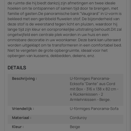
de ruimte die hij biedt dankzij zijn afmetingen en twee ideale
hoeken om te ontspannen of samen tijd door te brengen, met
familie of gasten.De panoramische bank "Vaugirard" in U-vorm is
bekleed met een geribbeld fluwelen stof. De bijzonderheid van
deze stof is de weerstand tegen licht en pluizen, waardoor hij
lange tijd zijn kleur en oorspronkelijke uitstraling behoudt.Dit zal
ongetwijfeld een centrale plek worden in uw huis en een
onmisbare decoratie in uw woonkamer. Deze bank kan uiteraard
worden uitgeklapt om te transformeren in een comfortabel bed.
Niet te vergeten de grote opbergruimte, ideaal voor het
opbergen van kussens, dekbedden, dekens, enz.
DETAILS
Beschrijving :
U-förmiges Panorama-
Ecksofa "Dante" aus Cord
mit Box - 316 x 138 x 82 cm -
4 Rückenkissen - 2
Armlehnkissen - Beige.
Vriendelijk :
U-förmiges Panorama-Sofa
Materiaal :
Corduroy
Kleur :
Beige