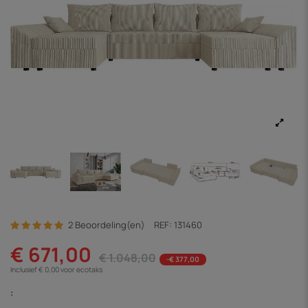
2 Beoordeling(en)
REF:
131460
€ 671,00
€ 1.048,00
-€ 377,00
Inclusief € 0,00 voor ecotaks
: