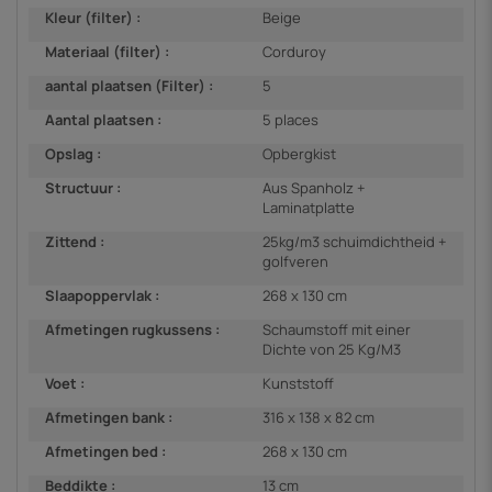
Kleur (filter) :
Beige
Materiaal (filter) :
Corduroy
aantal plaatsen (Filter) :
5
Aantal plaatsen :
5 places
Opslag :
Opbergkist
Structuur :
Aus Spanholz +
Laminatplatte
Zittend :
25kg/m3 schuimdichtheid +
golfveren
Slaapoppervlak :
268 x 130 cm
Afmetingen rugkussens :
Schaumstoff mit einer
Dichte von 25 Kg/M3
Voet :
Kunststoff
Afmetingen bank :
316 x 138 x 82 cm
Afmetingen bed :
268 x 130 cm
Beddikte :
13 cm