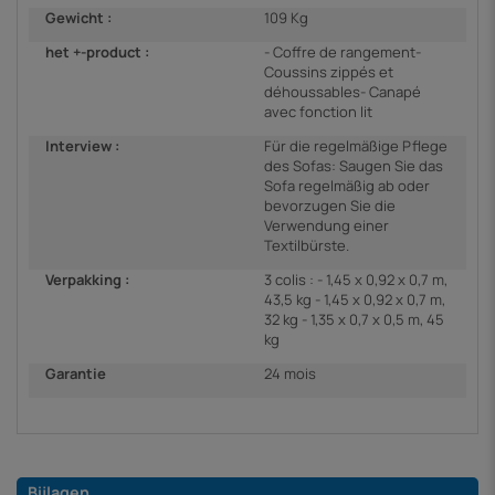
Gewicht :
109 Kg
het +-product :
- Coffre de rangement-
Coussins zippés et
déhoussables- Canapé
avec fonction lit
Interview :
Für die regelmäßige Pflege
des Sofas: Saugen Sie das
Sofa regelmäßig ab oder
bevorzugen Sie die
Verwendung einer
Textilbürste.
Verpakking :
3 colis : - 1,45 x 0,92 x 0,7 m,
43,5 kg - 1,45 x 0,92 x 0,7 m,
32 kg - 1,35 x 0,7 x 0,5 m, 45
kg
Garantie
24 mois
Bijlagen