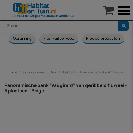

Opruiming
Flash-uitverkoop
Nieuwe producten
Home
Sofa woonkamer
Bank
Hoekbank
Panoramische bank "Vaugirard" van
Panoramische bank "Vaugirard" van geribbeld fluweel -
5 plaatsen - Beige
-€ 377,00