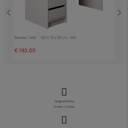
Bureau "Ada" - 120 x 75 x 55 cm - Wit
H
€ 192,00
€
Veilige betaling
3x keer / 4x keer