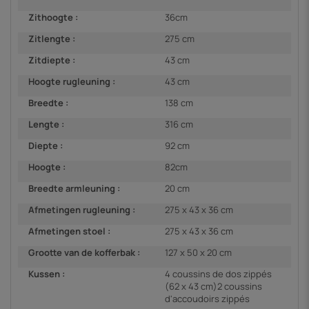
Zithoogte :
36cm
Zitlengte :
275 cm
Zitdiepte :
43 cm
Hoogte rugleuning :
43 cm
Breedte :
138 cm
Lengte :
316 cm
Diepte :
92 cm
Hoogte :
82cm
Breedte armleuning :
20 cm
Afmetingen rugleuning :
275 x 43 x 36 cm
Afmetingen stoel :
275 x 43 x 36 cm
Grootte van de kofferbak :
127 x 50 x 20 cm
Kussen :
4 coussins de dos zippés
(62 x 43 cm)2 coussins
d'accoudoirs zippés