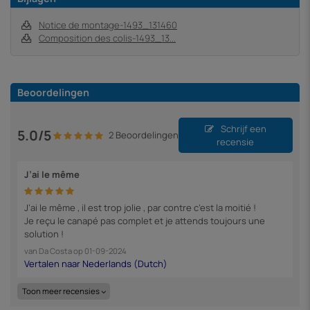
Notice de montage-1493_131460
Composition des colis-1493_13...
Beoordelingen
Schrijf een
5.0/5
2 Beoordelingen
recensie
J’ai le même
J’ai le même , il est trop jolie , par contre c’est la moitié !
Je reçu le canapé pas complet et je attends toujours une
solution !
van
Da Costa
op
01-09-2024
Toon meer recensies