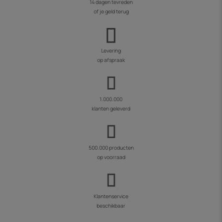
14 dagen tevreden
of je geld terug
Levering
op afspraak
1.000.000
klanten geleverd
500.000 producten
op voorraad
Klantenservice
beschikbaar