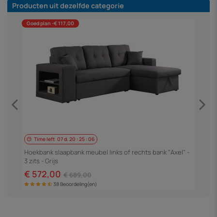
Producten uit dezelfde categorie
Goed plan -€ 117,00
Time left
07
d.
20
:
25
:
06
H
3
Hoekbank slaapbank meubel links of rechts bank "Axel" -
3 zits - Grijs
€
€ 572,00
€ 689,00
38 Beoordeling(en)