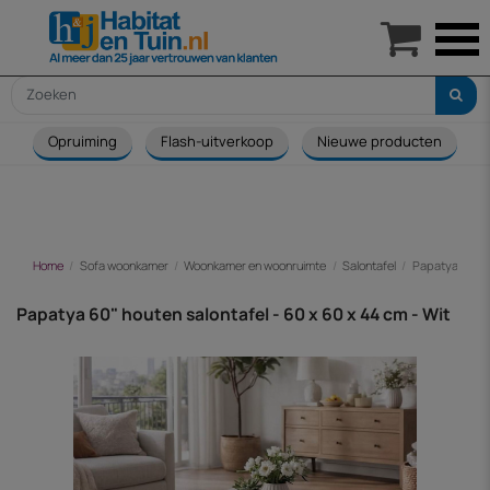

Opruiming
Flash-uitverkoop
Nieuwe producten
Home
Sofa woonkamer
Woonkamer en woonruimte
Salontafel
Papatya 60" h
Papatya 60" houten salontafel - 60 x 60 x 44 cm - Wit