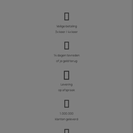
Veilige betaling
3x keer / 4x keer
14 dagen tevreden
of je geld terug
Levering
op afspraak
1.000.000
klanten geleverd