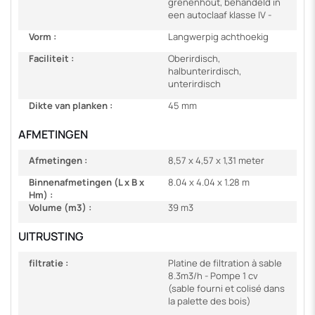
grenenhout, behandeld in
een autoclaaf klasse IV -
Vorm :
Langwerpig achthoekig
Faciliteit :
Oberirdisch,
halbunterirdisch,
unterirdisch
Dikte van planken :
45 mm
AFMETINGEN
Afmetingen :
8,57 x 4,57 x 1,31 meter
Binnenafmetingen (L x B x
8.04 x 4.04 x 1.28 m
Hm) :
Volume (m3) :
39 m3
UITRUSTING
filtratie :
Platine de filtration à sable
8.3m3/h - Pompe 1 cv
(sable fourni et colisé dans
la palette des bois)