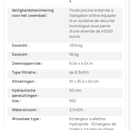
€
Veiligheidsherinnering
Toute piscine enterrée a
voor het zwembad :
l'obligation d'être équipée
d'un système de sécurité
homologué sous peine
d'une amende de 45000
euros.
Gewicht :
1259 kg
Gewicht :
36 kg
Zwemoppervlak :
8.04 x 4.04 m
Type filtratie :
de 8.3m3/h
Afmetingen :
91 x 35,5 x 62 cm
Hydraulische
50 mm
aansluitingen :
Gas :
R32
Waterstroom :
2.7m3/h
Wisselaar type :
Echangeur à ailettes
hydrophile - Échangeur de
chaleur à tubes en titane