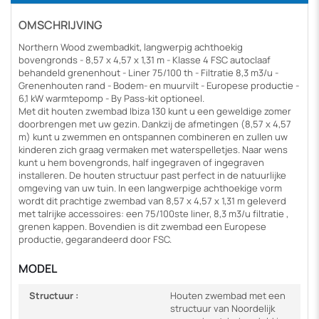
OMSCHRIJVING
Northern Wood zwembadkit, langwerpig achthoekig
bovengronds - 8,57 x 4,57 x 1,31 m - Klasse 4 FSC autoclaaf
behandeld grenenhout - Liner 75/100 th - Filtratie 8,3 m3/u -
Grenenhouten rand - Bodem- en muurvilt - Europese productie -
6,1 kW warmtepomp - By Pass-kit optioneel.
Met dit houten zwembad Ibiza 130 kunt u een geweldige zomer
doorbrengen met uw gezin. Dankzij de afmetingen (8,57 x 4,57
m) kunt u zwemmen en ontspannen combineren en zullen uw
kinderen zich graag vermaken met waterspelletjes. Naar wens
kunt u hem bovengronds, half ingegraven of ingegraven
installeren. De houten structuur past perfect in de natuurlijke
omgeving van uw tuin. In een langwerpige achthoekige vorm
wordt dit prachtige zwembad van 8,57 x 4,57 x 1,31 m geleverd
met talrijke accessoires: een 75/100ste liner, 8,3 m3/u filtratie ,
grenen kappen. Bovendien is dit zwembad een Europese
productie, gegarandeerd door FSC.
MODEL
Structuur :
Houten zwembad met een
structuur van Noordelijk