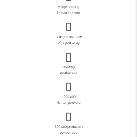
Veilige betaling
3x keer / 4x keer
14 dagen tevreden
of je geld terug
Levering
op afspraak
1.000.000
klanten geleverd
500.000 producten
op voorraad