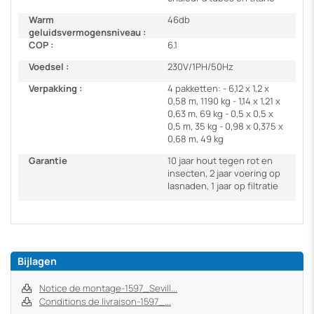
Warm
46db
geluidsvermogensniveau :
COP :
6.1
Voedsel :
230V/1PH/50Hz
Verpakking :
4 pakketten: - 6,12 x 1,2 x
0,58 m, 1190 kg - 1,14 x 1,21 x
0,63 m, 69 kg - 0,5 x 0,5 x
0,5 m, 35 kg - 0,98 x 0,375 x
0,68 m, 49 kg
Garantie
10 jaar hout tegen rot en
insecten, 2 jaar voering op
lasnaden, 1 jaar op filtratie
Bijlagen
Notice de montage-1597_Sevill...
Conditions de livraison-1597_...