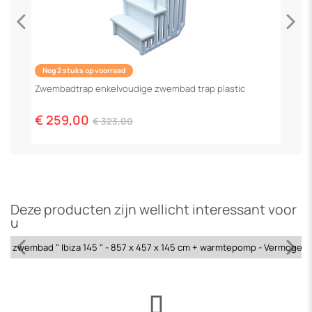
Nog 2 stuks op voorraad
F
Zwembadtrap enkelvoudige zwembad trap plastic
€
€ 259,00
€ 323,00
Deze producten zijn wellicht interessant voor
u
en zwembad " Ibiza 145 " - 857 x 457 x 145 cm + warmtepomp - Vermogen 