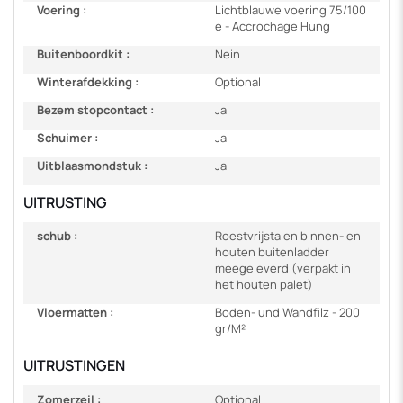
Voering :
Lichtblauwe voering 75/100
e - Accrochage Hung
Buitenboordkit :
Nein
Winterafdekking :
Optional
Bezem stopcontact :
Ja
Schuimer :
Ja
Uitblaasmondstuk :
Ja
UITRUSTING
schub :
Roestvrijstalen binnen- en
houten buitenladder
meegeleverd (verpakt in
het houten palet)
Vloermatten :
Boden- und Wandfilz - 200
gr/M²
UITRUSTINGEN
Zomerzeil :
Optional