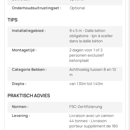
Onderhoudsuitrustingset :
Optional
TIPS
Installatiegebied :
9 x 5 m - Dalle béton
obligatoire - Ipn à sceller
dans la dalle béton
Montagetijd :
2 dagen voor 1 of 2
personen exclusief
betonplaat
Categorie Bekken :
Achthoekig tussen 8 en 10
m
Diepte :
van 1.30m tot 1.40m
PRAKTISCH ADVIES
Normen :
FSC-Zertifizierung
Levering :
Livraison avec un camion
44 tonnes - Livraison
porteur supplément de 180