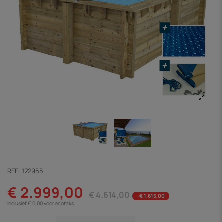
REF:
122955
€ 2.999,00
€ 4.614,00
-€ 1.615,00
Inclusief € 0,00 voor ecotaks