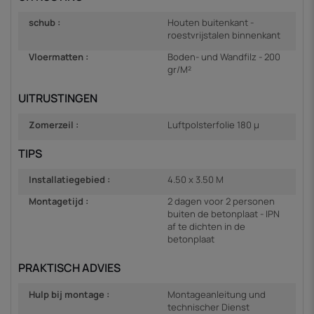
schub :
Houten buitenkant -
roestvrijstalen binnenkant
Vloermatten :
Boden- und Wandfilz - 200
gr/M²
UITRUSTINGEN
Zomerzeil :
Luftpolsterfolie 180 µ
TIPS
Installatiegebied :
4.50 x 3.50 M
Montagetijd :
2 dagen voor 2 personen
buiten de betonplaat - IPN
af te dichten in de
betonplaat
PRAKTISCH ADVIES
Hulp bij montage :
Montageanleitung und
technischer Dienst