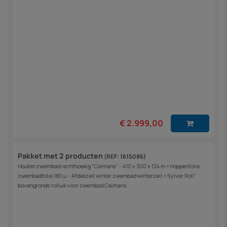
€ 2.999,00
Pakket met 2 producten
(REF: 1615086)
Houten zwembad rechthoekig "Caimans" - 410 x 300 x 124 m + noppenfolie
zwembadfolie 180 µ - Afdekzeil winter zwembad winterzeil + Sylver Roll"
bovengronds rolluik voor zwembad Caimans