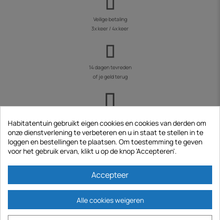
Veilige betaling
3x keer / 4x keer
14 dagen tevreden
of je geld terug
Levering
Habitatentuin gebruikt eigen cookies en cookies van derden om
op afspraak
onze dienstverlening te verbeteren en u in staat te stellen in te
loggen en bestellingen te plaatsen. Om toestemming te geven
voor het gebruik ervan, klikt u op de knop 'Accepteren'.
1.000.000
Accepteer
klanten geleverd
Alle cookies weigeren
500.000 producten