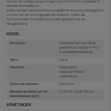
hij over de nodige vergunningen beschikt om het zwembad in
kwestie te installeren.
Indien de klant de bestelling doorgeeft en levering onmogelijk is
om een van de bovengenoemde redenen, zullen de
verzendkosten in mindering worden gebracht op de
terugbetaling.
MODEL
Structuur :
Zwembad van noordelijk
grenenhout, klasse IV FSC-
autoclaafbehandeling
Vorm :
Carré
Faciliteit :
Oberirdisch,
halbunterirdisch,
unterirdisch
Dikte van planken :
42/45 mm
Breedte en dikte van de
14.50 cm - Dicke 28 mm
boordstenen (cm) :
AFMETINGEN