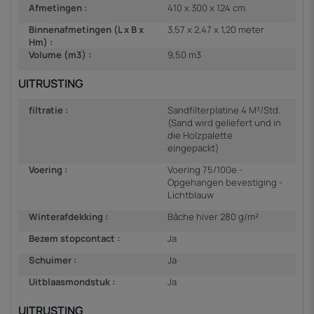
Afmetingen :
410 x 300 x 124 cm
Binnenafmetingen (L x B x
3,57 x 2,47 x 1,20 meter
Hm) :
Volume (m3) :
9,50 m3
UITRUSTING
filtratie :
Sandfilterplatine 4 M³/Std.
(Sand wird geliefert und in
die Holzpalette
eingepackt)
Voering :
Voering 75/100e -
Opgehangen bevestiging -
Lichtblauw
Winterafdekking :
Bâche hiver 280 g/m²
Bezem stopcontact :
Ja
Schuimer :
Ja
Uitblaasmondstuk :
Ja
UITRUSTING