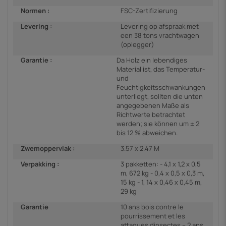
Normen :
FSC-Zertifizierung
Levering :
Levering op afspraak met
een 38 tons vrachtwagen
(oplegger)
Garantie :
Da Holz ein lebendiges
Material ist, das Temperatur-
und
Feuchtigkeitsschwankungen
unterliegt, sollten die unten
angegebenen Maße als
Richtwerte betrachtet
werden; sie können um ± 2
bis 12 % abweichen.
Zwemoppervlak :
3.57 x 2.47 M
Verpakking :
3 pakketten: - 4,1 x 1,2 x 0,5
m, 672 kg - 0,4 x 0,5 x 0,3 m,
15 kg - 1, 14 x 0,46 x 0,45 m,
29 kg
Garantie
10 ans bois contre le
pourrissement et les
attaques dinsectes – 2 ans