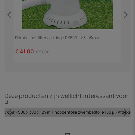
Filtratie met filter cartridge RX600 - 2,3 m3/uur
Z
€ 41,00
€
€ 51,00
Deze producten zijn wellicht interessant voor
u
Aruba"- 500 x 300 x 124 m + noppenfolie zwembadfolie 180 µ - Afdekzeil