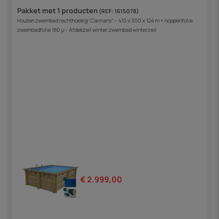
Pakket met 1 producten
(REF: 1615078)
Houten zwembad rechthoekig "Caimans" - 410 x 300 x 124 m + noppenfolie
zwembadfolie 180 µ - Afdekzeil winter zwembad winterzeil
€ 2.999,00