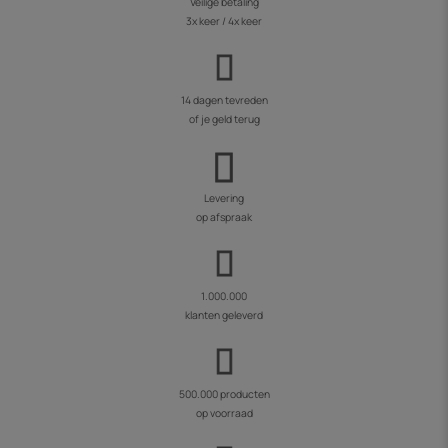
Veilige betaling
3x keer / 4x keer
14 dagen tevreden
of je geld terug
Levering
op afspraak
1.000.000
klanten geleverd
500.000 producten
op voorraad