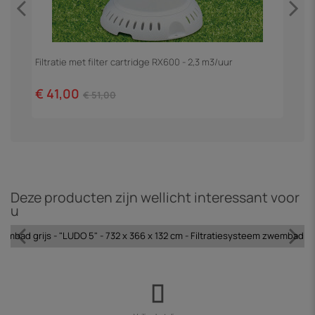
Filtratie met filter cartridge RX600 - 2,3 m3/uur
Z
€ 41,00
€
€ 51,00
Deze producten zijn wellicht interessant voor
u
bad grijs - "LUDO 5" - 732 x 366 x 132 cm - Filtratiesysteem zwembad zan