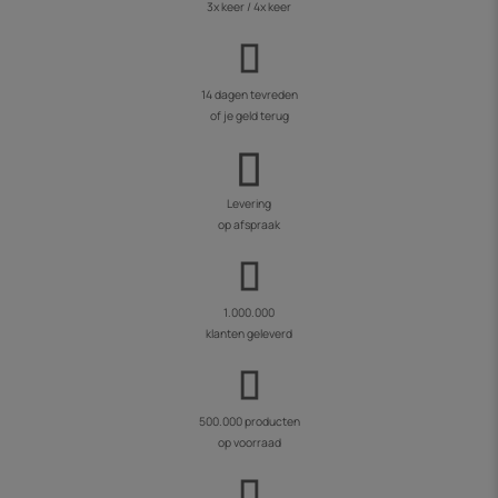
3x keer / 4x keer
14 dagen tevreden
of je geld terug
Levering
op afspraak
1.000.000
klanten geleverd
500.000 producten
op voorraad