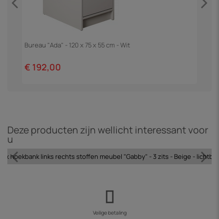
Bureau "Ada" - 120 x 75 x 55 cm - Wit
H
€ 192,00
€
Deze producten zijn wellicht interessant voor
u
ank hoekbank links rechts stoffen meubel "Gabby" - 3 zits - Beige - lichtbr
Veilige betaling