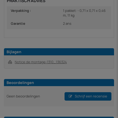
PRAKTISCH ADVIES
Verpakking :
1 pakket: - 0,71 x 0,71 x 0,46
m, 11 kg
Garantie
2 ans
Bijlagen
Notice de montage-1310_136324
Beoordelingen
Geen beoordelingen
Schrijf een recensie