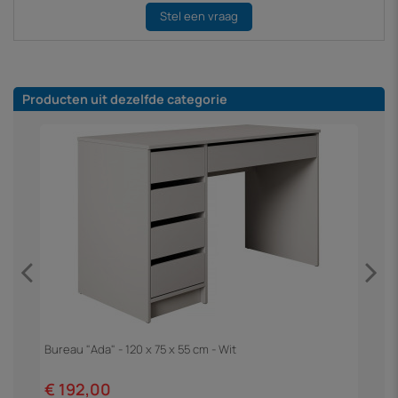
Stel een vraag
Producten uit dezelfde categorie
Bureau "Ada" - 120 x 75 x 55 cm - Wit
H
€ 192,00
€