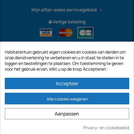
Mijn after-sales servicegebied
Veilige betaling
Habitatentuin gebruikt eigen cookies en cookies van derden om
onze dienstverlening te verbeteren en u in staat te stellen in te
loggen en bestellingen te plaatsen. Om toestemming te geven
voor het gebruik ervan, klikt u op de knop 'Accepteren'.
International
Accepteer
Alle cookies weigeren
https://www.habitatentuin.nl is een site van het bedrijf GECODIS SA met een
Aanpassen
kapitaal van € 187.203,29, 32 Rue de Paradis - PARIJS 75010 (FRANKRIJK).
GECODIS.SA opgericht op 04/11/1998 is een dochteronderneming van ODAYA ​​​​
HOLDING met een kapitaal van 2.750.640,00 EURO.
Privacy- en cookiebeleid
Kopen
AL ONZE PROMOTIES ZIJN GELDIG ZOALS VOORRADEN BESCHIKBAAR