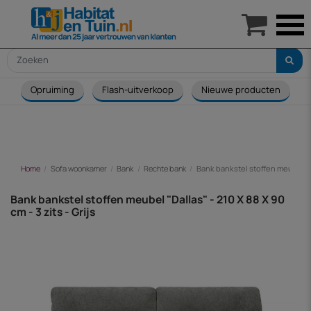

Opruiming
Flash-uitverkoop
Nieuwe producten
Home
Sofa woonkamer
Bank
Rechte bank
Bank bankstel stoffen meubel "Dal
Bank bankstel stoffen meubel "Dallas" - 210 X 88 X 90
cm - 3 zits - Grijs
-€ 91,00