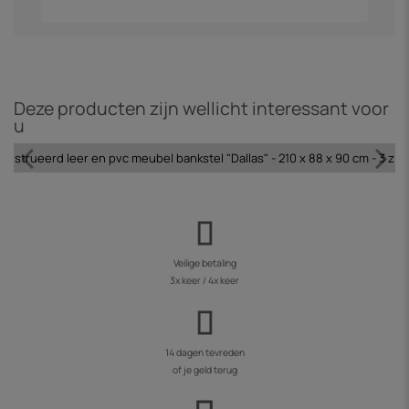
Deze producten zijn wellicht interessant voor
u
nstrueerd leer en pvc meubel bankstel "Dallas" - 210 x 88 x 90 cm - 3 zits -
Veilige betaling
3x keer / 4x keer
14 dagen tevreden
of je geld terug