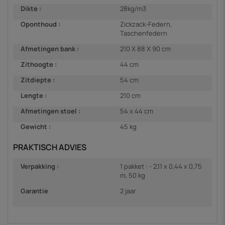
Dikte :
28kg/m3
Oponthoud :
Zickzack-Federn,
Taschenfedern
Afmetingen bank :
210 X 88 X 90 cm
Zithoogte :
44 cm
Zitdiepte :
54 cm
Lengte :
210 cm
Afmetingen stoel :
54 x 44 cm
Gewicht :
45 kg
PRAKTISCH ADVIES
Verpakking :
1 pakket : - 2,11 x 0,44 x 0,75
m, 50 kg
Garantie
2 jaar