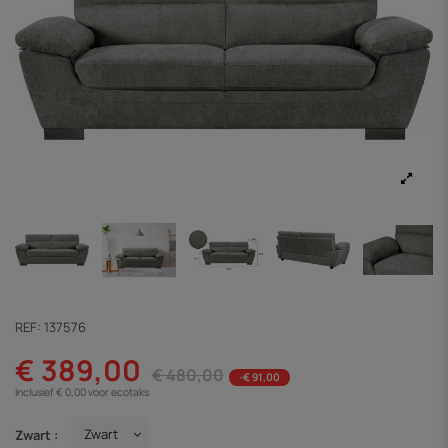
REF:
137576
€ 389,00
€ 480,00
-€ 91,00
Inclusief € 0,00 voor ecotaks
Zwart :