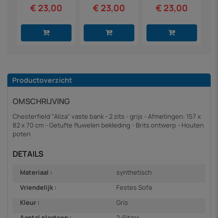
€ 23,00
€ 23,00
€ 23,00
Productoverzicht
OMSCHRIJVING
Chesterfield "Aliza" vaste bank - 2 zits - grijs - Afmetingen: 157 x
82 x 70 cm - Getufte fluwelen bekleding - Brits ontwerp - Houten
poten
DETAILS
Materiaal :
synthetisch
Vriendelijk :
Festes Sofa
Kleur :
Gris
Aantal plaatsen :
2-Sitzer