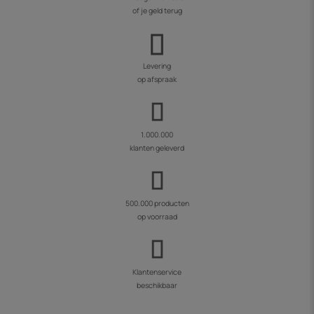
of je geld terug
Levering
op afspraak
1.000.000
klanten geleverd
500.000 producten
op voorraad
Klantenservice
beschikbaar