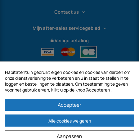
Contact us
Mijn after-sales servicegebied
Veilige betaling
Habitatentuin gebruikt eigen cookies en cookies van derden om
onze dienstverlening te verbeteren en u in staat te stellen in te
loggen en bestellingen te plaatsen. Om toestemming te geven
voor het gebruik ervan, klikt u op de knop 'Accepteren'.
International
Accepteer
Alle cookies weigeren
https://www.habitatentuin.nl is een site van het bedrijf GECODIS SA met een
Aanpassen
kapitaal van € 187.203,29, 32 Rue de Paradis - PARIJS 75010 (FRANKRIJK).