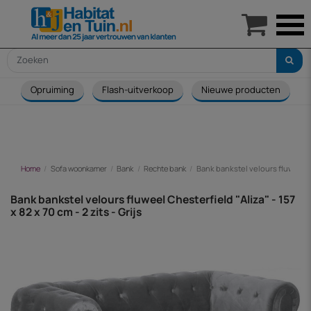

Opruiming
Flash-uitverkoop
Nieuwe producten
Home
Sofa woonkamer
Bank
Rechte bank
Bank bankstel velours fluweel Ches
Bank bankstel velours fluweel Chesterfield "Aliza" - 157
x 82 x 70 cm - 2 zits - Grijs
-€ 191,00