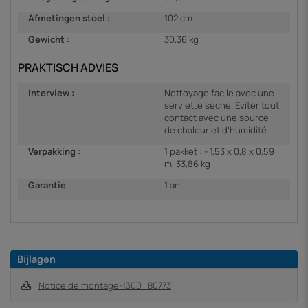
Afmetingen stoel :
102 cm
Gewicht :
30,36 kg
PRAKTISCH ADVIES
Interview :
Nettoyage facile avec une
serviette sèche. Eviter tout
contact avec une source
de chaleur et d'humidité
Verpakking :
1 pakket : - 1,53 x 0,8 x 0,59
m, 33,86 kg
Garantie
1 an
Bijlagen
Notice de montage-1300_80773