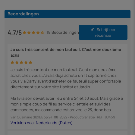
Beoordelingen
Schrijf een
4.7/5
18 Beoordelingen
recensie
Je suis très content de mon fauteuil. C'est mon deuxième
acha
Je suis très content de mon fauteuil. C'est mon deuxième
achat chez vous. J'avais déjà acheté un lit capitonné chez
vous via Darty avant d'acheter ce fauteuil super confortable
directement sur votre site Habitat et Jardin.
Ma livraison devait avoir lieu entre 24 et 30 août. Mais grâce à
mon simple coup de fil au service clientèle et suivi des
commandes, ma commande est arrivée le 23, donc bcp
van
Ousmane SIDIBE
op
24-08-2022
- Productvariatie :
REF : 80459