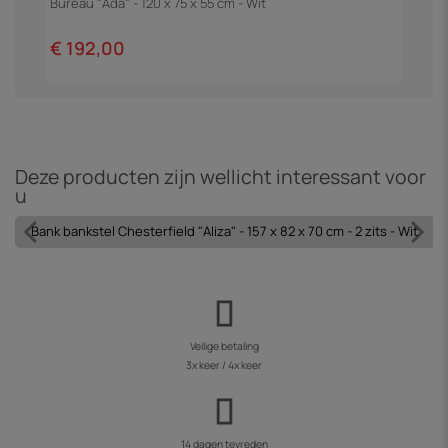
Bureau "Ada" - 120 x 75 x 55 cm - Wit
H
€ 192,00
€
Deze producten zijn wellicht interessant voor
u
Bank bankstel Chesterfield "Aliza" - 157 x 82 x 70 cm - 2 zits - Wit
Veilige betaling
3x keer / 4x keer
14 dagen tevreden