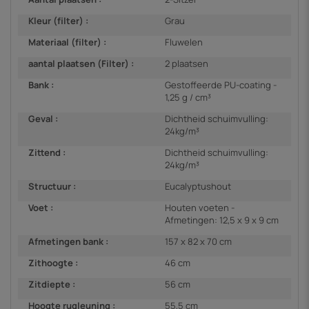
Kleur (filter) :
Grau
Materiaal (filter) :
Fluwelen
aantal plaatsen (Filter) :
2 plaatsen
Bank :
Gestoffeerde PU-coating -
1,25 g / cm³
Geval :
Dichtheid schuimvulling:
24kg/m³
Zittend :
Dichtheid schuimvulling:
24kg/m³
Structuur :
Eucalyptushout
Voet :
Houten voeten -
Afmetingen: 12,5 x 9 x 9 cm
Afmetingen bank :
157 x 82 x 70 cm
Zithoogte :
46 cm
Zitdiepte :
56 cm
Hoogte rugleuning :
55,5 cm