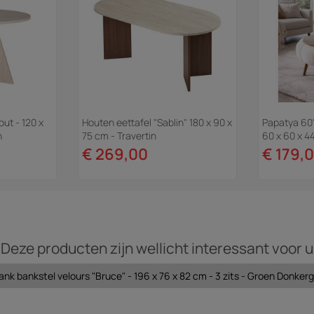
out - 120 x
Houten eettafel "Sablin" 180 x 90 x
Papatya 60"
n
75 cm - Travertin
60 x 60 x 4
€ 269,00
€ 179,
Deze producten zijn wellicht interessant voor u
ank bankstel velours "Bruce" - 196 x 76 x 82 cm - 3 zits - Groen Donker