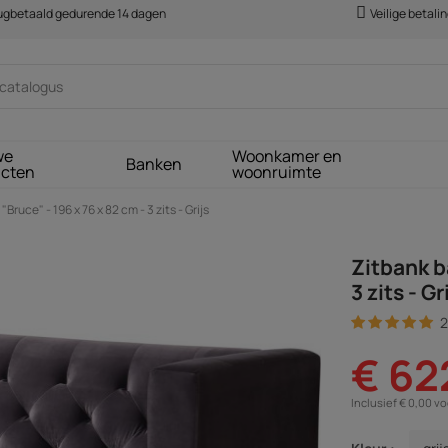
rugbetaald gedurende 14 dagen
Veilige betali
we
Woonkamer en
Banken
ucten
woonruimte
Bruce" - 196 x 76 x 82 cm - 3 zits - Grijs
Zitbank b
3 zits - Gr
2
€ 62
Inclusief € 0,00 v