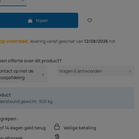
Kopen
op voorraad,
levering vanaf
geschat van
12/08/2026
tot
een offerte over dit product?
ntact op met de
Vragen & antwoorden
koopafdeling
oduct
dersteund gewicht: 300 kg
egrepen :
of 14 dagen geld terug
Veilige betaling
op afspraak