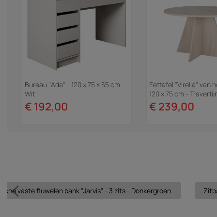
Bureau "Ada" - 120 x 75 x 55 cm -
Eettafel "Virella" van h
Wit
120 x 75 cm - Travertij
€ 192,00
€ 239,00
sche vaste fluwelen bank "Jarvis" - 3 zits - Donkergroen.
Zitb