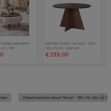
 houten salontafel -
Eettafel "Virella" van hout - 120 x
4 cm - Wit
120 x 75 cm - Walnoot
00
€ 239,00
groen
Zitbank bankstel velours "Bruce" - 196 x 76 x 82 cm - 3 