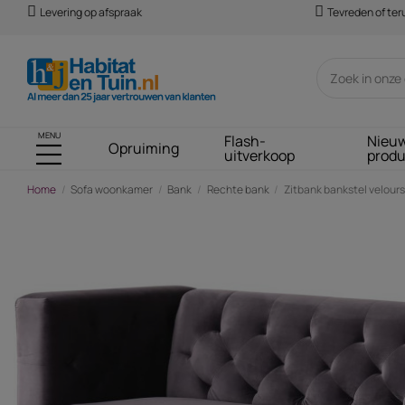
Levering op afspraak
Tevreden of te
MENU
Flash-
Nieu
Opruiming
uitverkoop
prod
Home
Sofa woonkamer
Bank
Rechte bank
Zitbank bankstel velours "
-€ 489,00