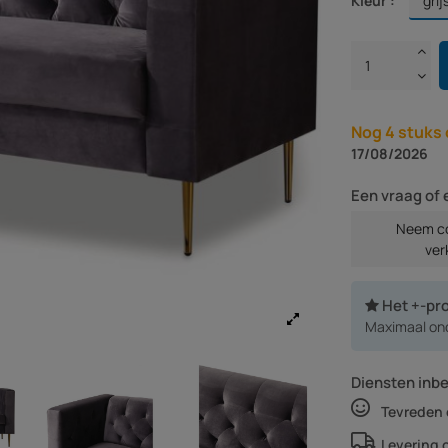
Kleur :
Nog 4 stuks 
17/08/2026
Een vraag of 
Neem co
ver
Het +-pr
Maximaal on
Diensten inb
Tevreden 
Levering 