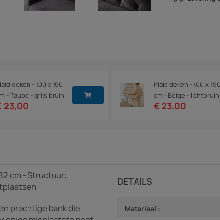
laid deken - 100 x 150
Plaid deken - 100 x 15
m - Taupe - grijs bruin
cm - Beige - lichtbruin
€ 23,00
€ 23,00
82 cm - Structuur:
DETAILS
zitplaatsen
en prachtige bank die
Materiaal :
r enige misplaatste noot.