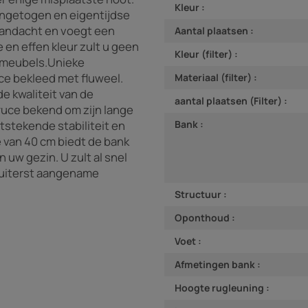
Kleur :
 ingetogen en eigentijdse
 aandacht en voegt een
Aantal plaatsen :
e en effen kleur zult u geen
Kleur (filter) :
 meubels.Unieke
ce bekleed met fluweel.
Materiaal (filter) :
e kwaliteit van de
aantal plaatsen (Filter) :
Bruce bekend om zijn lange
tstekende stabiliteit en
Bank :
 van 40 cm biedt de bank
 uw gezin. U zult al snel
n uiterst aangename
Structuur :
Oponthoud :
Voet :
Afmetingen bank :
Hoogte rugleuning :