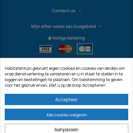
Contact us
Mijn after-sales servicegebied
Veilige betaling
Habitatentuin gebruikt eigen cookies en cookies van derden om
onze dienstverlening te verbeteren en u in staat te stellen in te
loggen en bestellingen te plaatsen. Om toestemming te geven
voor het gebruik ervan, klikt u op de knop 'Accepteren'.
International
Accepteer
Alle cookies weigeren
https://www.habitatentuin.nl is een site van het bedrijf GECODIS SA met een
Aanpassen
kapitaal van € 187.203,29, 32 Rue de Paradis - PARIJS 75010 (FRANKRIJK).