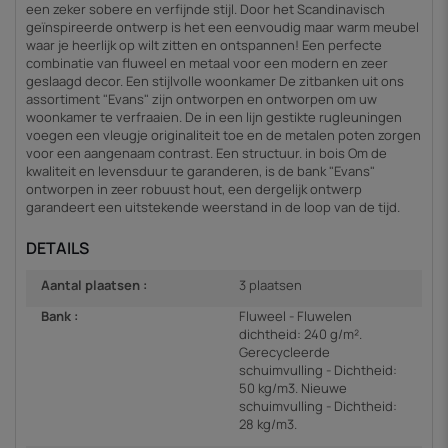
een zeker sobere en verfijnde stijl. Door het Scandinavisch
geïnspireerde ontwerp is het een eenvoudig maar warm meubel
waar je heerlijk op wilt zitten en ontspannen! Een perfecte
combinatie van fluweel en metaal voor een modern en zeer
geslaagd decor. Een stijlvolle woonkamer De zitbanken uit ons
assortiment "Evans" zijn ontworpen en ontworpen om uw
woonkamer te verfraaien. De in een lijn gestikte rugleuningen
voegen een vleugje originaliteit toe en de metalen poten zorgen
voor een aangenaam contrast. Een structuur. in bois Om de
kwaliteit en levensduur te garanderen, is de bank "Evans"
ontworpen in zeer robuust hout, een dergelijk ontwerp
garandeert een uitstekende weerstand in de loop van de tijd.
DETAILS
Aantal plaatsen :
3 plaatsen
Bank :
Fluweel - Fluwelen
dichtheid: 240 g/m².
Gerecycleerde
schuimvulling - Dichtheid:
50 kg/m3. Nieuwe
schuimvulling - Dichtheid:
28 kg/m3.