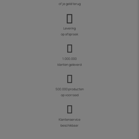
of je geld terug
Levering
op afspraak
1.000.000
klanten geleverd
500.000 producten
op voorraad
Klantenservice
beschikbaar