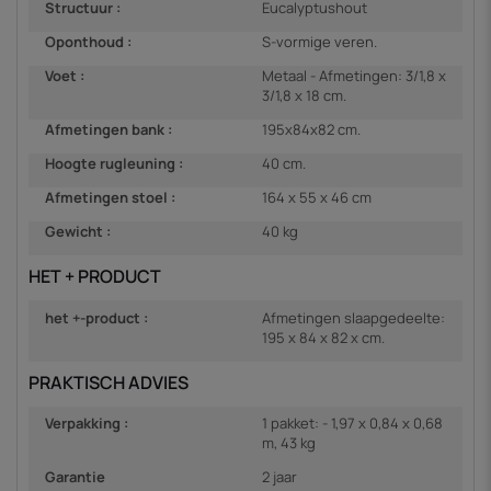
Structuur :
Eucalyptushout
Oponthoud :
S-vormige veren.
Voet :
Metaal - Afmetingen: 3/1,8 x
3/1,8 x 18 cm.
Afmetingen bank :
195x84x82 cm.
Hoogte rugleuning :
40 cm.
Afmetingen stoel :
164 x 55 x 46 cm
Gewicht :
40 kg
HET + PRODUCT
het +-product :
Afmetingen slaapgedeelte:
195 x 84 x 82 x cm.
PRAKTISCH ADVIES
Verpakking :
1 pakket: - 1,97 x 0,84 x 0,68
m, 43 kg
Garantie
2 jaar