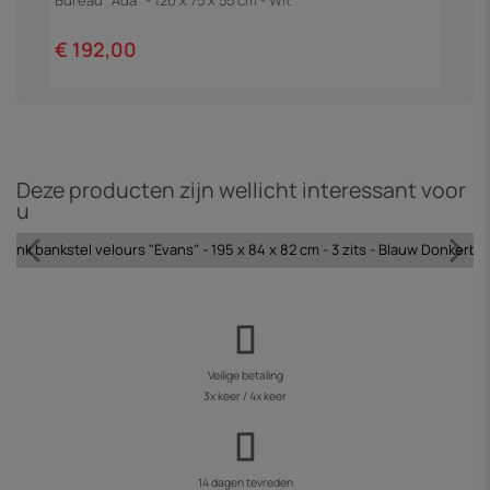
Bureau "Ada" - 120 x 75 x 55 cm - Wit
H
€ 192,00
€
Deze producten zijn wellicht interessant voor
u
tbank bankstel velours "Evans" - 195 x 84 x 82 cm - 3 zits - Blauw Donkerbl
Veilige betaling
3x keer / 4x keer
14 dagen tevreden