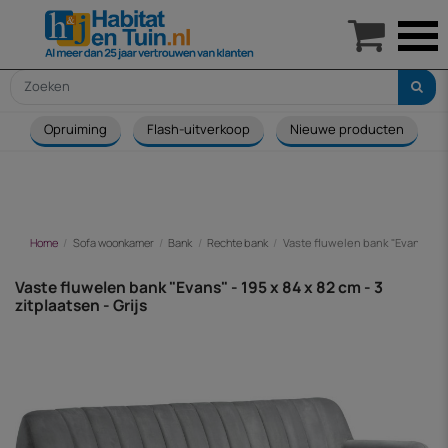

Opruiming
Flash-uitverkoop
Nieuwe producten
Home
Sofa woonkamer
Bank
Rechte bank
Vaste fluwelen bank "Evans" - 195
Vaste fluwelen bank "Evans" - 195 x 84 x 82 cm - 3
zitplaatsen - Grijs
-€ 486,00