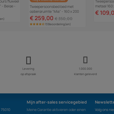
urs fluweel
Tweeperso
 - Beige -
metaal 160 
Tweepersoonsbed bed met
 cm
opbergruimte "Mia" - 160 x 200
€ 109,
cm - Beige - lichtbruin
€ 259,00
€ 350,00
(en)
13 Beoordeling(en)
Levering
1.000.000
op afspraak
klanten geleverd
Mijn after-sales servicegebied
Newslett
S 75010
Meine Garantie aktivieren oder einen
Volg ons ni