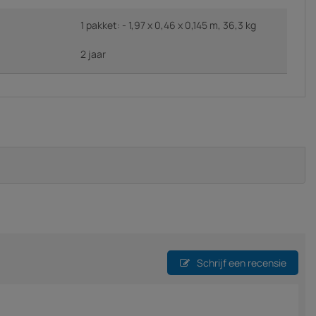
1 pakket: - 1,97 x 0,46 x 0,145 m, 36,3 kg
2 jaar
Schrijf een recensie