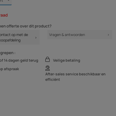
raad
een offerte over dit product?
ntact op met de
Vragen & antwoorden
koopafdeling
egrepen :
of 14 dagen geld terug
Veilige betaling
op afspraak
After-sales service beschikbaar en
efficiënt