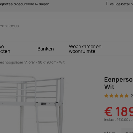
rugbetaald gedurende 14 dagen
Veilige betali
we
Woonkamer en
Banken
ucten
woonruimte
 hoogslaper "Alora" - 90 x 190 cm - Wit
Eenpersoo
Wit
2
€ 18
Inclusief € 0,00 v