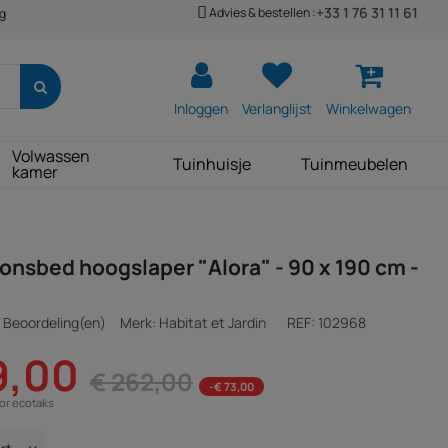
+33 1 76 31 11 61
Advies & bestellen :
ng
Inloggen
Verlanglijst
Winkelwagen
Volwassen
Tuinhuisje
Tuinmeubelen
kamer
nsbed hoogslaper "Alora" - 90 x 190 cm -
 Beoordeling(en)
Merk: Habitat et Jardin
REF:
102968
9,00
€ 262,00
-€ 73,00
oor ecotaks