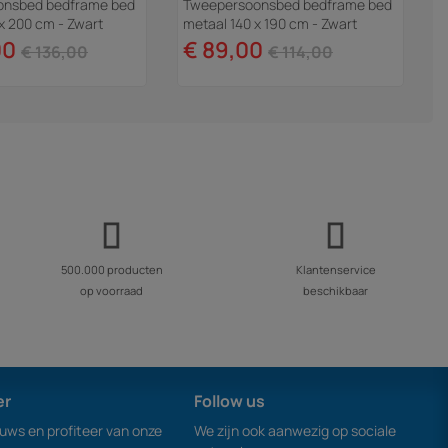
onsbed bedframe bed
Tweepersoonsbed bedframe bed
x 200 cm - Zwart
metaal 140 x 190 cm - Zwart
00
€ 89,00
€ 136,00
€ 114,00
500.000 producten
Klantenservice
op voorraad
beschikbaar
er
Follow us
euws en profiteer van onze
We zijn ook aanwezig op sociale