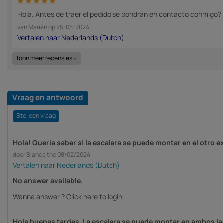
Hola. Antes de traer el pedido se pondrán en contacto conmigo
van
Marián
op
25-08-2024
Toon meer recensies
Vraag en antwoord
Stel een vraag
Hola! Queria saber si la escalera se puede montar en el otro e
door Blanca the 08/02/2024
No answer available.
Wanna answer ?
Click here to login.
Hola buenas tardes, La escalera se puede montar en ambos l