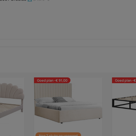
Goed plan -€ 91,00
Goed plan -€
Nog 2 stuks op voorraad