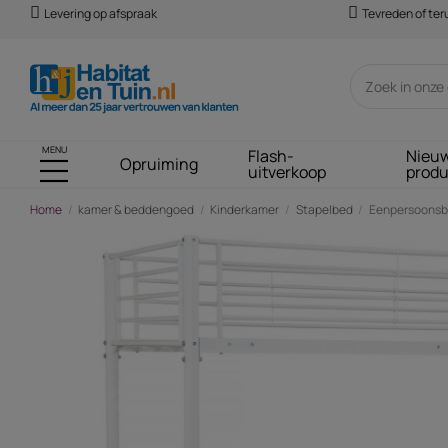
Levering op afspraak
Tevreden of te
MENU
Flash-
Nieu
Opruiming
uitverkoop
prod
Home
kamer & beddengoed
Kinderkamer
Stapelbed
Eenpersoonsbed
-€ 73,00