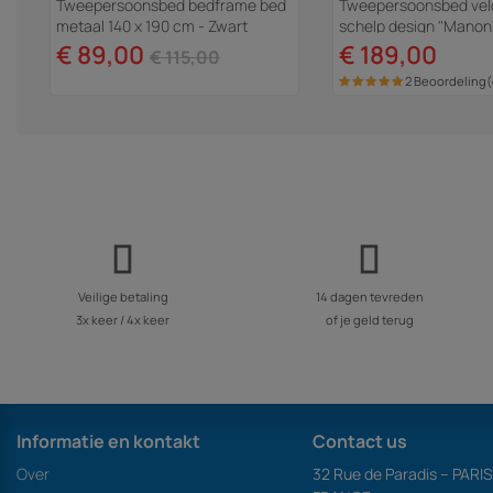
Tweepersoonsbed bedframe bed
Tweepersoonsbed velo
metaal 140 x 190 cm - Zwart
schelp design "Manon"
lichtbruin - 160 x 200
€ 89,00
€ 189,00
€ 115,00
2 Beoordeling
Veilige betaling
14 dagen tevreden
3x keer / 4x keer
of je geld terug
Informatie en kontakt
Contact us
Over
32 Rue de Paradis – PARI