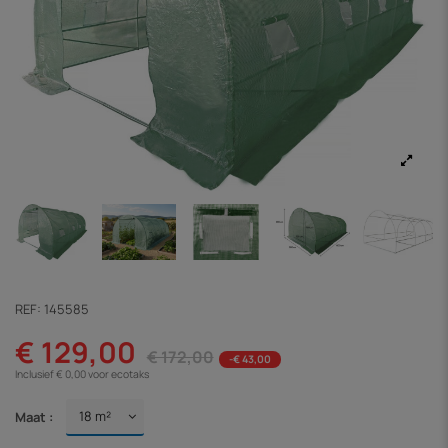
REF:
145585
€ 129,00
€ 172,00
-€ 43,00
Inclusief € 0,00 voor ecotaks
Maat :