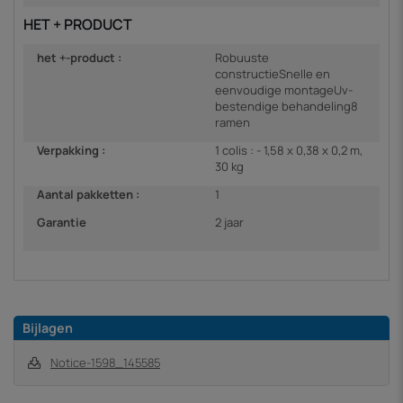
HET + PRODUCT
het +-product :
Robuuste
constructieSnelle en
eenvoudige montageUv-
bestendige behandeling8
ramen
Verpakking :
1 colis : - 1,58 x 0,38 x 0,2 m,
30 kg
Aantal pakketten :
1
Garantie
2 jaar
Bijlagen
Notice-1598_145585