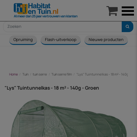

Opruiming
Flash-uitverkoop
Nieuwe producten
Home
Tuin
tuin serre
Tuin serre film
"Lys" Tuintunnelkas - 18 m² - 140g - Gr
"Lys" Tuintunnelkas - 18 m² - 140g - Groen
-€ 43,00