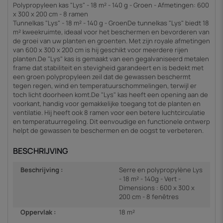
Polypropyleen kas "Lys" - 18 m² - 140 g - Groen - Afmetingen: 600
x 300 x 200 cm - 8 ramen
Tunnelkas "Lys" - 18 m² - 140 g - GroenDe tunnelkas "Lys" biedt 18
m² kweekruimte, ideaal voor het beschermen en bevorderen van
de groei van uw planten en groenten. Met zijn royale afmetingen
van 600 x 300 x 200 cm is hij geschikt voor meerdere rijen
planten.De "Lys" kas is gemaakt van een gegalvaniseerd metalen
frame dat stabiliteit en stevigheid garandeert en is bedekt met
een groen polypropyleen zeil dat de gewassen beschermt
tegen regen, wind en temperatuurschommelingen, terwijl er
toch licht doorheen komt.De "Lys" kas heeft een opening aan de
voorkant, handig voor gemakkelijke toegang tot de planten en
ventilatie. Hij heeft ook 8 ramen voor een betere luchtcirculatie
en temperatuurregeling. Dit eenvoudige en functionele ontwerp
helpt de gewassen te beschermen en de oogst te verbeteren.
BESCHRIJVING
Beschrijving :
Serre en polypropylène Lys
- 18 m² - 140g - Vert -
Dimensions : 600 x 300 x
200 cm - 8 fenêtres
Oppervlak :
18 m²