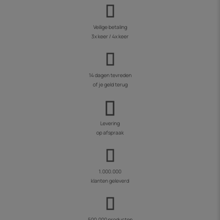
Veilige betaling
3x keer / 4x keer
14 dagen tevreden
of je geld terug
Levering
op afspraak
1.000.000
klanten geleverd
500.000 producten