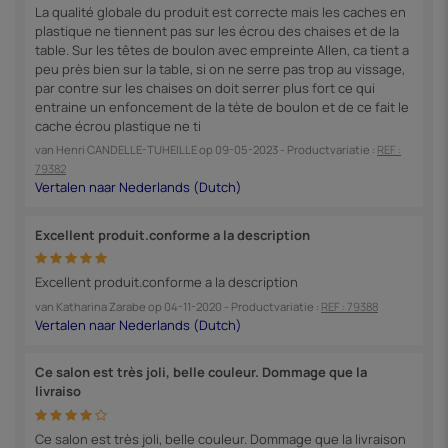
La qualité globale du produit est correcte mais les caches en
plastique ne tiennent pas sur les écrou des chaises et de la
table. Sur les têtes de boulon avec empreinte Allen, ca tient a
peu près bien sur la table, si on ne serre pas trop au vissage,
par contre sur les chaises on doit serrer plus fort ce qui
entraine un enfoncement de la tète de boulon et de ce fait le
cache écrou plastique ne ti
van
Henri CANDELLE-TUHEILLE
op
09-05-2023
- Productvariatie :
REF :
79382
Excellent produit.conforme a la description
Excellent produit.conforme a la description
van
Katharina Zarabe
op
04-11-2020
- Productvariatie :
REF : 79388
Ce salon est très joli, belle couleur. Dommage que la
livraiso
Ce salon est très joli, belle couleur. Dommage que la livraison