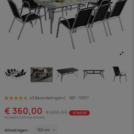
43 Beoordeling(en)
REF:
79377
€ 360,00
€ 600,00
-€ 240,00
Inclusief € 0,00 voor ecotaks
Afmetingen :