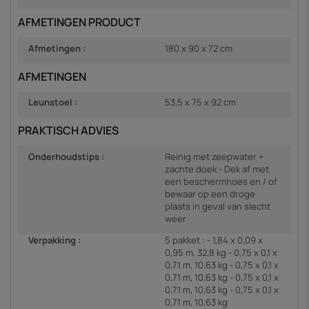
AFMETINGEN PRODUCT
Afmetingen :
180 x 90 x 72 cm
AFMETINGEN
Leunstoel :
53,5 x 75 x 92 cm
PRAKTISCH ADVIES
Onderhoudstips :
Reinig met zeepwater +
zachte doek - Dek af met
een beschermhoes en / of
bewaar op een droge
plaats in geval van slecht
weer
Verpakking :
5 pakket : - 1,84 x 0,09 x
0,95 m, 32,8 kg - 0,75 x 0,1 x
0,71 m, 10,63 kg - 0,75 x 0,1 x
0,71 m, 10,63 kg - 0,75 x 0,1 x
0,71 m, 10,63 kg - 0,75 x 0,1 x
0,71 m, 10,63 kg