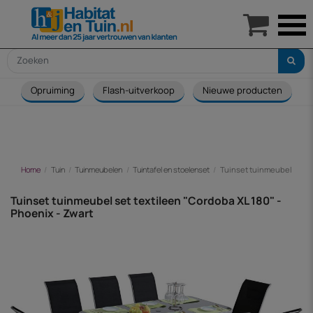

Opruiming
Flash-uitverkoop
Nieuwe producten
Home
Tuin
Tuinmeubelen
Tuintafel en stoelenset
Tuinset tuinmeubel set te
Tuinset tuinmeubel set textileen "Cordoba XL 180" -
Phoenix - Zwart
-€ 240,00