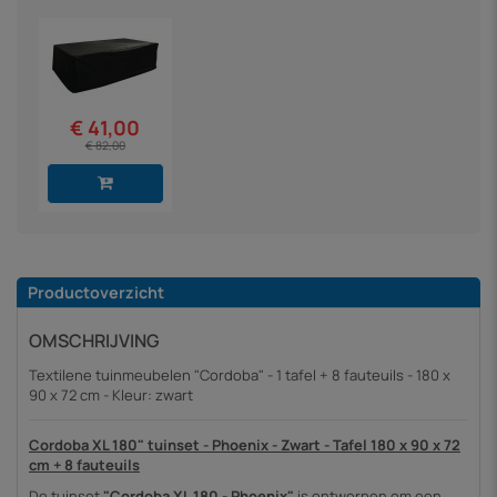
€ 41,00
€ 82,00
Productoverzicht
OMSCHRIJVING
Textilene tuinmeubelen "Cordoba" - 1 tafel + 8 fauteuils - 180 x
90 x 72 cm - Kleur: zwart
Cordoba XL 180" tuinset - Phoenix - Zwart - Tafel 180 x 90 x 72
cm + 8 fauteuils
De tuinset
"Cordoba XL 180 - Phoenix"
is ontworpen om een