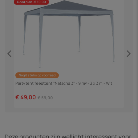
Goed plan -€ 10,00
Nog 6 stuks op voorraad
m
P
"
Partytent feesttent "Natacha 3" - 9 m² - 3 x 3 m - Wit
€
€ 49,00
€ 59,00
Deze producten zijn wellicht interessant voor