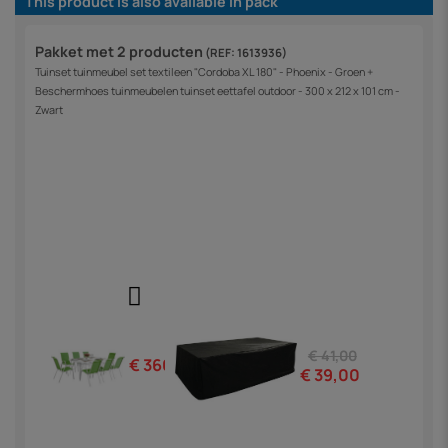
This product is also available in pack
Pakket met 2 producten
(REF: 1613936)
Tuinset tuinmeubel set textileen "Cordoba XL 180" - Phoenix - Groen +
Beschermhoes tuinmeubelen tuinset eettafel outdoor - 300 x 212 x 101 cm -
Zwart
€ 41,00
€ 360,00
€ 39,00