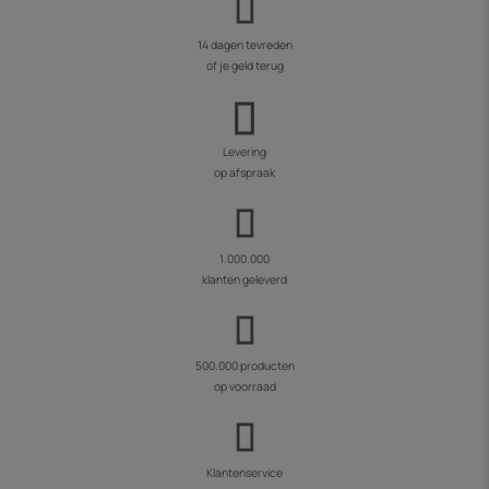
14 dagen tevreden
of je geld terug
Levering
op afspraak
1.000.000
klanten geleverd
500.000 producten
op voorraad
Klantenservice