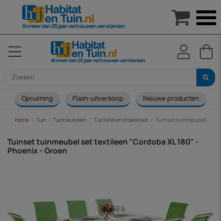

Opruiming
Flash-uitverkoop
Nieuwe producten
Home
Tuin
Tuinmeubelen
Tuintafel en stoelenset
Tuinset tuinmeubel set te
Tuinset tuinmeubel set textileen "Cordoba XL 180" -
Phoenix - Groen
-€ 177,00