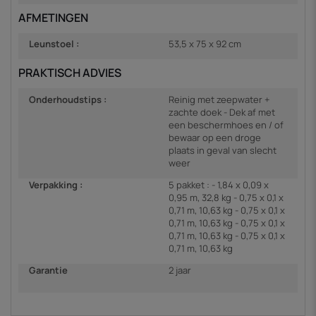
AFMETINGEN
Leunstoel :
53,5 x 75 x 92 cm
PRAKTISCH ADVIES
Onderhoudstips :
Reinig met zeepwater +
zachte doek - Dek af met
een beschermhoes en / of
bewaar op een droge
plaats in geval van slecht
weer
Verpakking :
5 pakket : - 1,84 x 0,09 x
0,95 m, 32,8 kg - 0,75 x 0,1 x
0,71 m, 10,63 kg - 0,75 x 0,1 x
0,71 m, 10,63 kg - 0,75 x 0,1 x
0,71 m, 10,63 kg - 0,75 x 0,1 x
0,71 m, 10,63 kg
Garantie
2 jaar