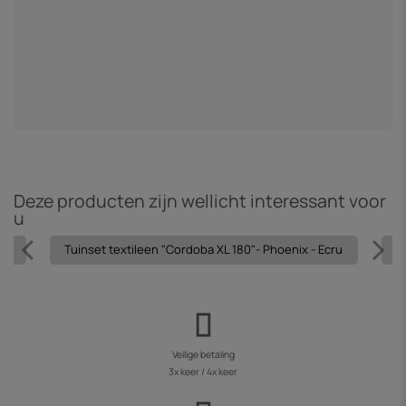
m
P
"
€
Deze producten zijn wellicht interessant voor
u
ijs
Tuinset textileen "Cordoba XL 180"- Phoenix - Ecru
T
Veilige betaling
3x keer / 4x keer