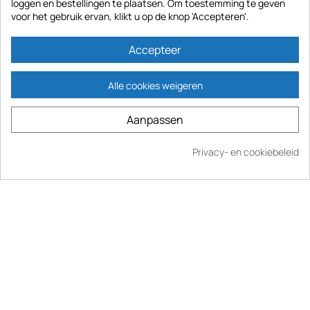
loggen en bestellingen te plaatsen. Om toestemming te geven
Abonneer
voor het gebruik ervan, klikt u op de knop 'Accepteren'.
Accepteer
Informatie en kontakt
Alle cookies weigeren
Contact us
Aanpassen
Mijn after-sales servicegebied
Privacy- en cookiebeleid
Kopen
Veilige betaling
International