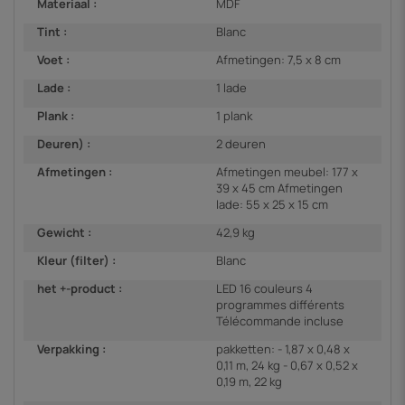
Materiaal :
MDF
Tint :
Blanc
Voet :
Afmetingen: 7,5 x 8 cm
Lade :
1 lade
Plank :
1 plank
Deuren) :
2 deuren
Afmetingen :
Afmetingen meubel: 177 x
39 x 45 cm Afmetingen
lade: 55 x 25 x 15 cm
Gewicht :
42,9 kg
Kleur (filter) :
Blanc
het +-product :
LED 16 couleurs 4
programmes différents
Télécommande incluse
Verpakking :
pakketten: - 1,87 x 0,48 x
0,11 m, 24 kg - 0,67 x 0,52 x
0,19 m, 22 kg