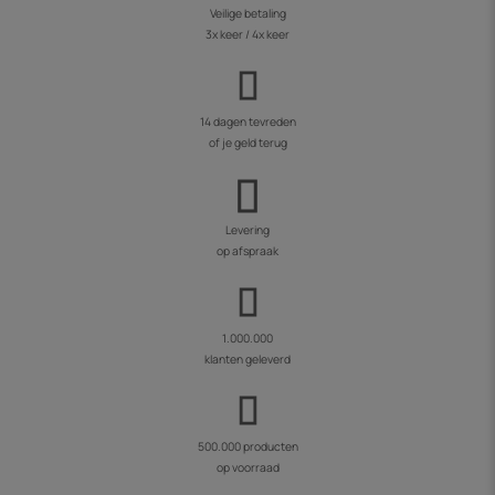
Veilige betaling
3x keer / 4x keer
14 dagen tevreden
of je geld terug
Levering
op afspraak
1.000.000
klanten geleverd
500.000 producten
op voorraad