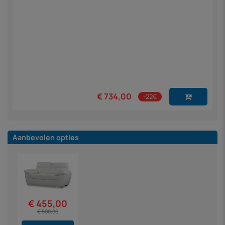
€ 734,00
-22€
Aanbevolen opties
€ 455,00
€ 500,00