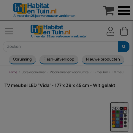

Opruiming
Flash-uitverkoop
Nieuwe producten
Home
Sofa woonkamer
Woonkamer en woonruimte
Tv meubel
TV meubel LED 
TV meubel LED "Vida' - 177 x 39 x 45 cm - Wit gelakt