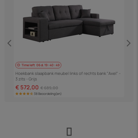
Time left
06
d.
19
:
40
:
49
H
3
Hoekbank slaapbank meubel links of rechts bank "Axel" -
3 zits - Grijs
€
€ 572,00
€ 689,00
38 Beoordeling(en)