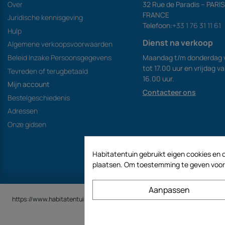
Over
32 Rue de Paradis – PARI
FRANCE
Juridische kennisgeving
Telefoon:
+33 1 76 31 11 61
Hulp
Dienst na verkoop
Algemene verkoopsvoorwaarden
Maandag t/m donderdag 
Beleid Inzake Persoonsgegevens
tot 17.00 uur en vrijdag v
Tevreden of terugbetaald
16.00 uur.
Mijn account
Contacteer ons
Bestelgeschiedenis
Adressen
Onze gidsen
Habitatentuin gebruikt eigen cookies en c
plaatsen. Om toestemming te geven voor h
Aanpassen
https://www.habitatentuin.nl is een site van het bedrijf GECODIS SA met e