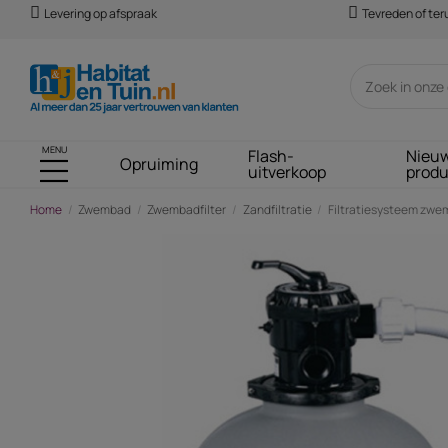
Levering op afspraak
Tevreden of te
MENU
Flash-
Nieu
Opruiming
uitverkoop
prod
Home
Zwembad
Zwembadfilter
Zandfiltratie
Filtratiesysteem zwem
-€ 130,00