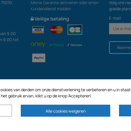
S 75010
Meine Garantie aktivieren oder einen
Volg ons ni
Kundendienst melden
goede plan
E-mail
Veilige betaling
van 9.00
an 9.00 tot
Abonne
ookies van derden om onze dienstverlening te verbeteren en u in staat t
et gebruik ervan, klikt u op de knop 'Accepteren'.
Alle cookies weigeren
en kapitaal van € 187.203,29, 32 Rue de Paradis - PARIJS 75010 (FRANKRIJK). G
HOLDING met een kapitaal van 2.750.640,00 EURO.
AL ONZE PROMOTIES ZIJN GELDIG ZOALS VOORRADEN BESCHIKBAAR