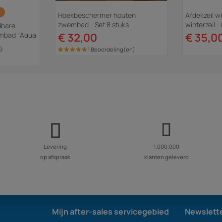
Hoekbeschermer houten
Afdekzeil 
zwembad - Set 8 stuks
winterzeil 
dbare
embad "Aqua
€ 32,00
€ 35,0
0
1 Beoordeling(en)
Levering
1.000.000
op afspraak
klanten geleverd
Mijn after-sales servicegebied
Newslett