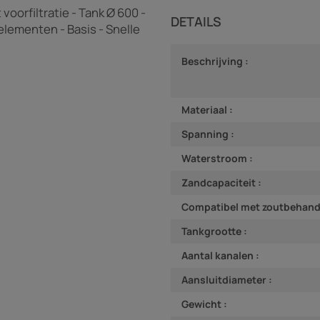
voorfiltratie - Tank Ø 600 -
DETAILS
elementen - Basis - Snelle
Beschrijving :
Materiaal :
Spanning :
Waterstroom :
Zandcapaciteit :
Compatibel met zoutbehande
Tankgrootte :
Aantal kanalen :
Aansluitdiameter :
Gewicht :