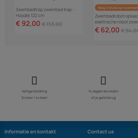
Nog 3 stuks op voorraad
Zwembadtrap zwembad trap -
Hoogte 122 cm
Zwembadrobot oplaa
€ 92,00
elektrische robot zw
€ 153,00
Jack 100"
€ 62,00
€ 94,0
Veilige betaling
14 dagen tevreden
3x keer / 4x keer
of je geld terug
Informatie en kontakt
Contact us