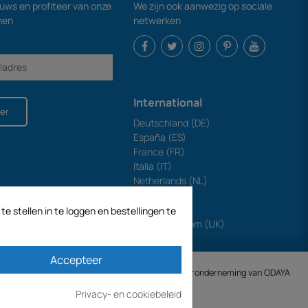
euws en profiteer van onze
We zijn ook aanwezig op sociale
nen
netwerken
International
er
Deutschland (DE)
España (ES)
France (FR)
Italia (IT)
Netherlands (NL)
Polska (PL)
Portugal (PT)
e stellen in te loggen en bestellingen te
United Kingdom (UK)
Accepteer
ECODIS.SA opgericht op 04/11/1998 is een dochteronderneming van ODAYA ​​​​
Privacy- en cookiebeleid