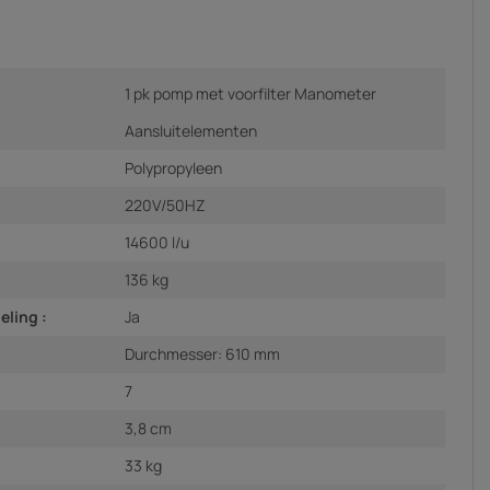
1 pk pomp met voorfilter Manometer
Aansluitelementen
Polypropyleen
220V/50HZ
14600 l/u
136 kg
ling :
Ja
Durchmesser: 610 mm
7
3,8 cm
33 kg