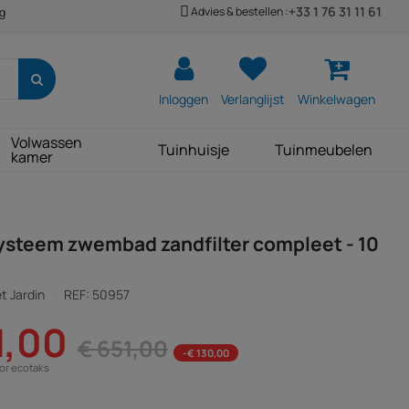
+33 1 76 31 11 61
Advies & bestellen :
ng
Inloggen
Verlanglijst
Winkelwagen
Volwassen
Tuinhuisje
Tuinmeubelen
kamer
systeem zwembad zandfilter compleet - 10
t Jardin
REF:
50957
1,00
€ 651,00
-€ 130,00
oor ecotaks