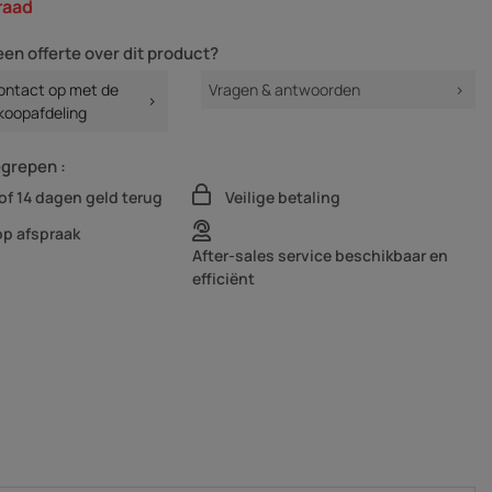
raad
een offerte over dit product?
ntact op met de
Vragen & antwoorden
koopafdeling
egrepen :
of 14 dagen geld terug
Veilige betaling
op afspraak
After-sales service beschikbaar en
efficiënt