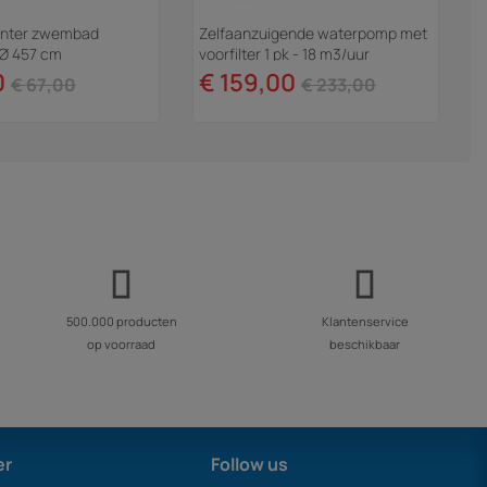
winter zwembad
Zelfaanzuigende waterpomp met
- Ø 457 cm
voorfilter 1 pk - 18 m3/uur
0
€ 159,00
€ 67,00
€ 233,00
500.000 producten
Klantenservice
op voorraad
beschikbaar
er
Follow us