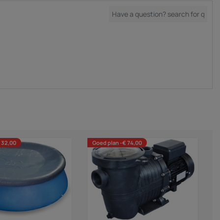
 32,00
Goed plan -€ 74,00