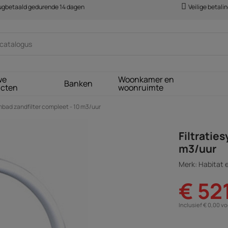
rugbetaald gedurende 14 dagen
Veilige betali
we
Woonkamer en
Banken
ucten
woonruimte
bad zandfilter compleet - 10 m3/uur
Filtratie
m3/uur
Merk: Habitat e
€ 52
Inclusief € 0,00 v