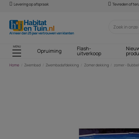
Levering op afspraak
Tevreden of te
MENU
Flash-
Nieu
Opruiming
uitverkoop
prod
Home
Zwembad
Zwembadafdekking
Zomer dekking
zomer - Bubbel