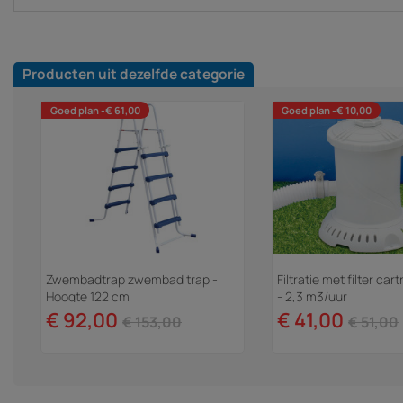
Producten uit dezelfde categorie
Goed plan -€ 61,00
Goed plan -€ 10,00
Zwembadtrap zwembad trap -
Filtratie met filter ca
Hoogte 122 cm
- 2,3 m3/uur
€ 92,00
€ 41,00
€ 153,00
€ 51,00