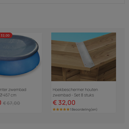
 32,00
winter zwembad
Hoekbeschermer houten
- Ø 457 cm
zwembad - Set 8 stuks
0
€ 32,00
€ 67,00
1 Beoordeling(en)