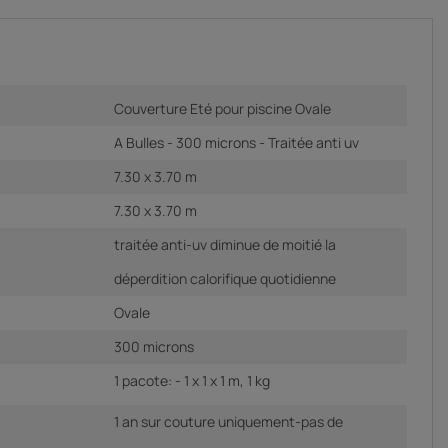
Couverture Eté pour piscine Ovale
A Bulles - 300 microns - Traitée anti uv
7.30 x 3.70 m
7.30 x 3.70 m
traitée anti-uv diminue de moitié la
déperdition calorifique quotidienne
Ovale
300 microns
1 pacote: - 1 x 1 x 1 m, 1 kg
1 an sur couture uniquement-pas de