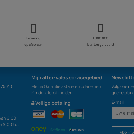
Levering
1.000.000
op afspraak
klanten geleverd
Mijn after-sales servicegebied
Newslett
S 75010
Meine Garantie aktivieren oder einen
Volg ons ni
Kundendienst melden
goede plan
E-mail
Veilige betaling
van 9.00
an 9.00 tot
Abonne