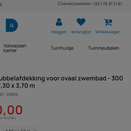
+33 1 76 31 11 61
Advies & bestellen :
ng
Inloggen
Verlanglijst
Winkelwagen
Volwassen
Tuinhuisje
Tuinmeubelen
kamer
Bubbelafdekking voor ovaal zwembad - 300
7,30 x 3,70 m
EF:
25806
0,00
oor ecotaks