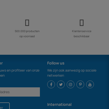
500.000 producten
Klantenservice
op voorraad
beschikbaar
er
Follow us
euws en profiteer van onze
We zijn ook aanwezig op sociale
nen
netwerken
International
er