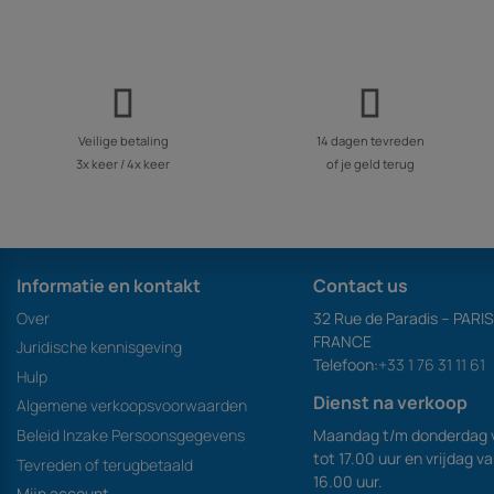
Veilige betaling
14 dagen tevreden
3x keer / 4x keer
of je geld terug
Informatie en kontakt
Contact us
Over
32 Rue de Paradis – PARI
FRANCE
Juridische kennisgeving
Telefoon:
+33 1 76 31 11 61
Hulp
Dienst na verkoop
Algemene verkoopsvoorwaarden
Maandag t/m donderdag 
Beleid Inzake Persoonsgegevens
tot 17.00 uur en vrijdag v
Tevreden of terugbetaald
16.00 uur.
Mijn account