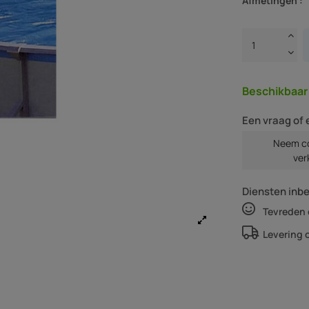
Afmetingen :
Beschikbaa
Een vraag of 
Neem co
ver
Diensten inb
Tevreden 
Levering 