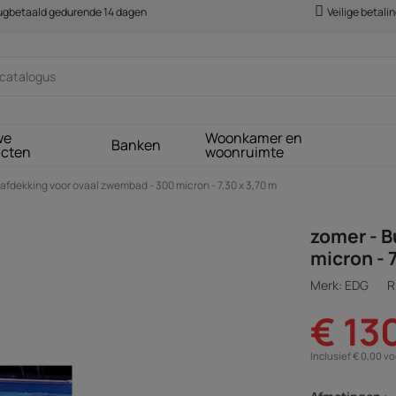
rugbetaald gedurende 14 dagen
Veilige betali
we
Woonkamer en
Banken
ucten
woonruimte
afdekking voor ovaal zwembad - 300 micron - 7,30 x 3,70 m
zomer - 
micron - 
Merk: EDG
R
€ 13
Inclusief € 0,00 v