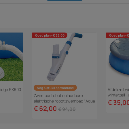
Goed plan -€ 32,00
Goed plan -€
Nog 3 stuks op voorraad
rtridge RX600
Afdekzeil 
winterzeil 
Zwembadrobot oplaadbare
elektrische robot zwembad "Aqua
€ 35,0
Jack 100"
€ 62,00
€ 94,00