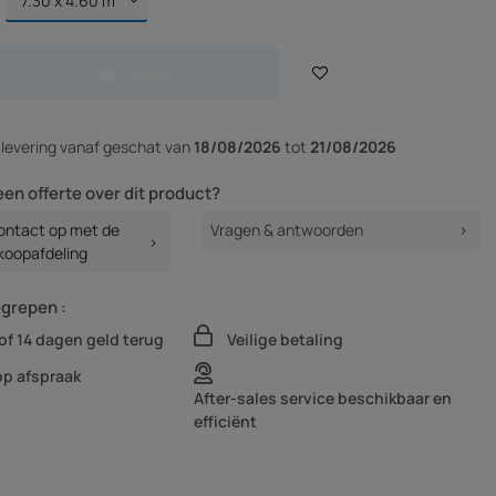
Kopen
r
levering vanaf
geschat van
18/08/2026
tot
21/08/2026
een offerte over dit product?
ntact op met de
Vragen & antwoorden
koopafdeling
egrepen :
of 14 dagen geld terug
Veilige betaling
op afspraak
After-sales service beschikbaar en
efficiënt