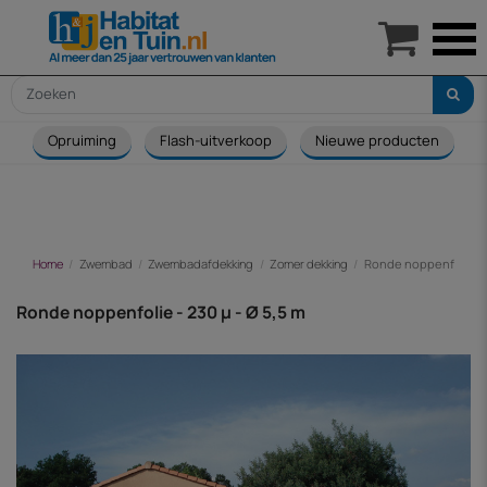

Opruiming
Flash-uitverkoop
Nieuwe producten
Home
Zwembad
Zwembadafdekking
Zomer dekking
Ronde noppenfolie - 2
Ronde noppenfolie - 230 µ - Ø 5,5 m