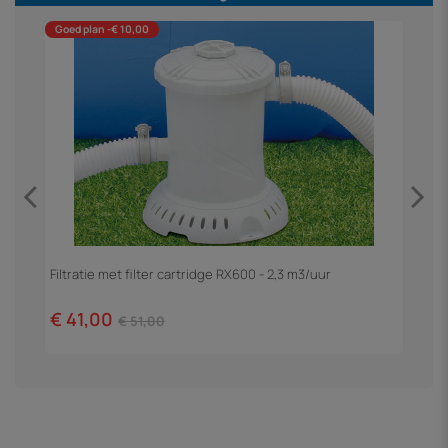
Goed plan -€ 10,00
Filtratie met filter cartridge RX600 - 2,3 m3/uur
Z
€ 41,00
€
€ 51,00