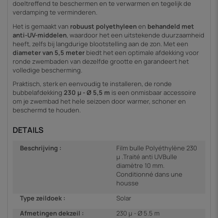
doeltreffend te beschermen en te verwarmen en tegelijk de
verdamping te verminderen.
Het is gemaakt van
robuust polyethyleen
en
behandeld met
anti-UV-middelen
, waardoor het een uitstekende duurzaamheid
heeft, zelfs bij langdurige blootstelling aan de zon. Met een
diameter van 5,5 meter
biedt het een optimale afdekking voor
ronde zwembaden van dezelfde grootte en garandeert het
volledige bescherming.
Praktisch, sterk en eenvoudig te installeren, de ronde
bubbelafdekking
230 µ - Ø 5,5 m
is een onmisbaar accessoire
om je zwembad het hele seizoen door warmer, schoner en
beschermd te houden.
DETAILS
Beschrijving :
Film bulle Polyéthylène 230
µ .Traité anti UVBulle
diamètre 10 mm.
Conditionné dans une
housse
Type zeildoek :
Solar
Afmetingen dekzeil :
230 µ - Ø 5.5 m