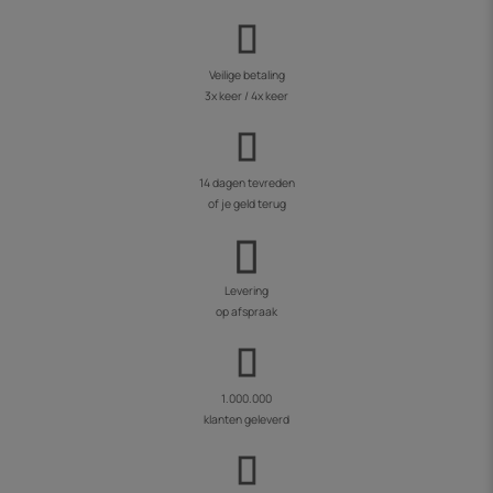
Veilige betaling
3x keer / 4x keer
14 dagen tevreden
of je geld terug
Levering
op afspraak
1.000.000
klanten geleverd