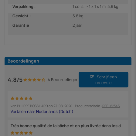
Verpakking :
1 colis : - 1 x 1 x 1 m, 5,6 kg
Gewicht :
5.6 kg
Garantie
2 jaar
Beoordelingen
Schrijf een
4.8/5
4 Beoordelingen
recensie
van
PHIIPPE BOSSHARD
op
23-08-2020
- Productvariatie :
REF : 82345
Très bonne qualité de la bâche et en plus livrée dans les d