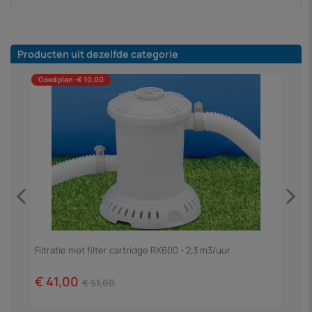
Producten uit dezelfde categorie
Goed plan -€ 10,00
Filtratie met filter cartridge RX600 - 2,3 m3/uur
Z
€ 41,00
€
€ 51,00