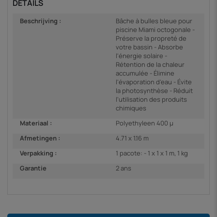
DETAILS
Beschrijving :
Bâche à bulles bleue pour
piscine Miami octogonale -
Préserve la propreté de
votre bassin - Absorbe
l'énergie solaire -
Rétention de la chaleur
accumulée - Élimine
l'évaporation d'eau - Évite
la photosynthèse - Réduit
l'utilisation des produits
chimiques
Materiaal :
Polyethyleen 400 µ
Afmetingen :
4.71 x 1.16 m
Verpakking :
1 pacote: - 1 x 1 x 1 m, 1 kg
Garantie
2 ans