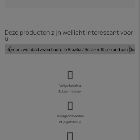
Deze producten zijn wellicht interessant voor
u
olie voor zwembad zwembadfolie Brazilia / Bora - 400 µ - rand aan 1 kant
Veilige betaling
3x keer / 4x keer
14 dagen tevreden
of je geld terug