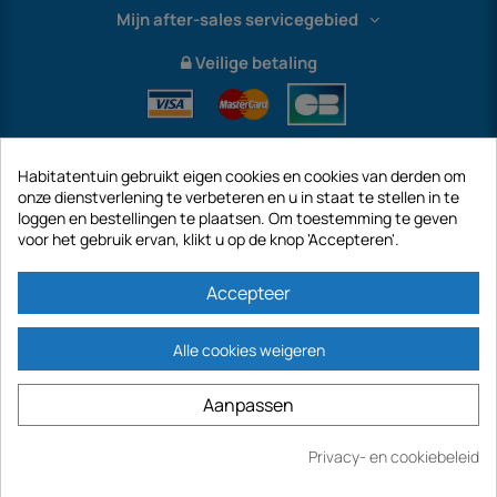
Mijn after-sales servicegebied
Veilige betaling
Habitatentuin gebruikt eigen cookies en cookies van derden om
onze dienstverlening te verbeteren en u in staat te stellen in te
loggen en bestellingen te plaatsen. Om toestemming te geven
voor het gebruik ervan, klikt u op de knop 'Accepteren'.
International
Accepteer
Alle cookies weigeren
https://www.habitatentuin.nl is een site van het bedrijf GECODIS SA met een
Aanpassen
kapitaal van € 187.203,29, 32 Rue de Paradis - PARIJS 75010 (FRANKRIJK).
GECODIS.SA opgericht op 04/11/1998 is een dochteronderneming van ODAYA ​​​​
HOLDING met een kapitaal van 2.750.640,00 EURO.
Privacy- en cookiebeleid
Kopen
AL ONZE PROMOTIES ZIJN GELDIG ZOALS VOORRADEN BESCHIKBAAR