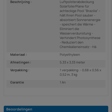
Beschrijving :
Luftpolsterabdeckung
Solarfolie/Plane für
achteckige Pool "Brazilia" -
hält Ihren Pool sauber -
absorbiert Sonnenenergie
- speichert die Wärme -
Eliminiert die
Wasserverdunstung -
Verhindert Photosynthese
- Reduziert den
Chemikalieneinsatz - Hä
Materiaal :
Polyethyleen
Afmetingen :
5,33 x 3,33 meter
Verpakking :
1 verpakking: - 0,68 x 0,56 x
0,52 m, 3 kg
Garantie
1 An
Beoordelingen