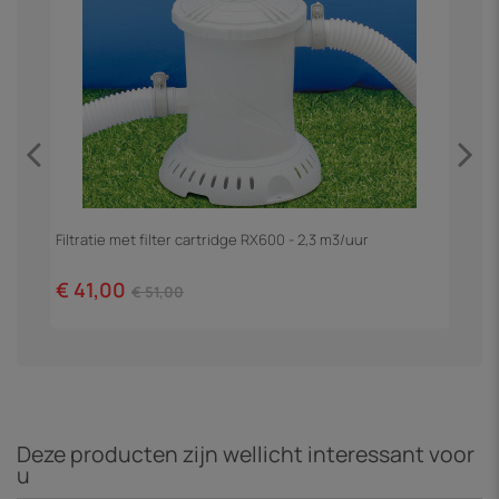
Filtratie met filter cartridge RX600 - 2,3 m3/uur
Z
€ 41,00
€
€ 51,00
Deze producten zijn wellicht interessant voor
u