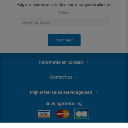
Volg ons nieuws en profiteer van onze goede plannen
E-mail
Abonneer
Informatie en kontakt
Contact us
Mijn after-sales servicegebied
Veilige betaling