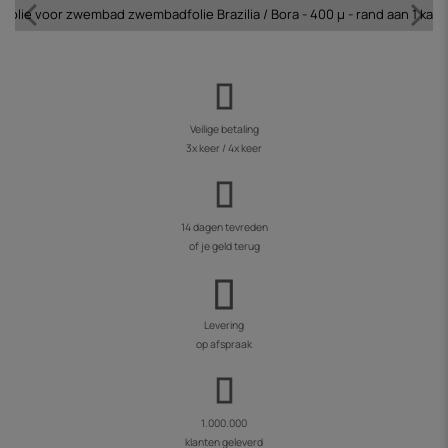
olie voor zwembad zwembadfolie Brazilia / Bora - 400 µ - rand aan 1 kant
Veilige betaling
3x keer / 4x keer
14 dagen tevreden
of je geld terug
Levering
op afspraak
1.000.000
klanten geleverd