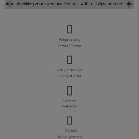
Bubbelafdekking voor zwembad Kolanta - 400 µ - 1 zijde omrand - blauw
Veilige betaling
3x keer / 4x keer
14 dagen tevreden
of je geld terug
Levering
op afspraak
1.000.000
klanten geleverd