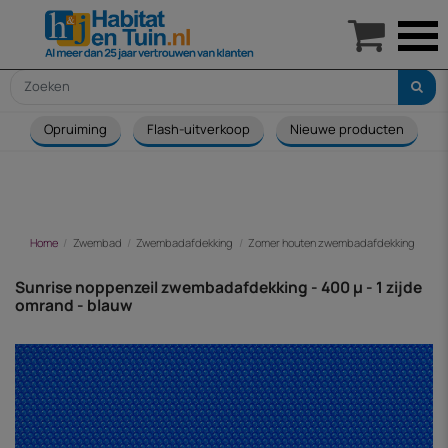

Opruiming
Flash-uitverkoop
Nieuwe producten
Home
Zwembad
Zwembadafdekking
Zomer houten zwembadafdekking
Sun
Sunrise noppenzeil zwembadafdekking - 400 µ - 1 zijde
omrand - blauw