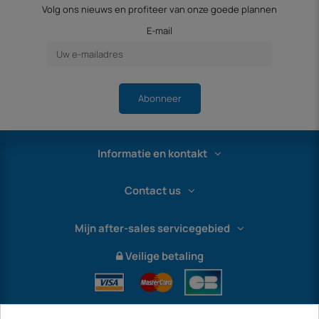
Volg ons nieuws en profiteer van onze goede plannen
E-mail
Abonneer
Informatie en kontakt
Contact us
Mijn after-sales servicegebied
Veilige betaling