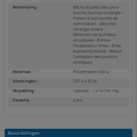
Beschrijving :
Bâche à bulles bleu pour
piscine Sunrise rectangle -
Préserve la propreté de
votre bassin - Absorbe
l'énergie solaire -
Rétention de la chaleur
accumulée - Élimine
l'évaporation d'eau - Évite
la photosynthèse - Réduit
l'utilisation des produits
chimiques
Materiaal :
Polyethyleen 400 µ
Afmetingen :
7.67 x 4.67 m
Verpakking :
1 pacote: - 1 x 1 x 1 m, 1 kg
Garantie
2 ans
Beoordelingen