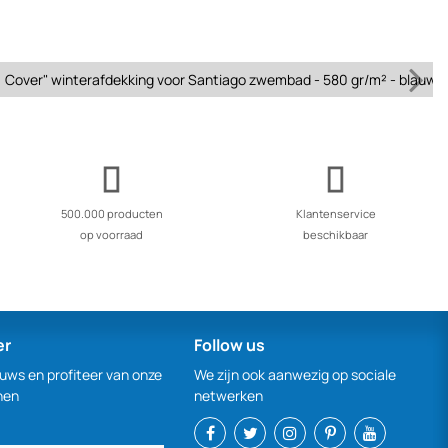
Cover" winterafdekking voor Santiago zwembad - 580 gr/m² - blauw
500.000 producten
Klantenservice
op voorraad
beschikbaar
er
Follow us
euws en profiteer van onze
We zijn ook aanwezig op sociale
nen
netwerken