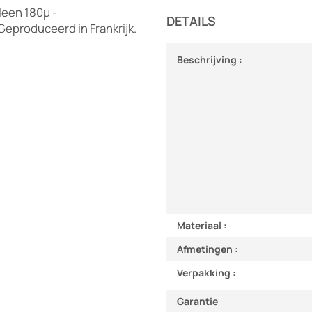
leen 180µ -
DETAILS
Geproduceerd in Frankrijk.
Beschrijving :
Materiaal :
Afmetingen :
Verpakking :
Garantie