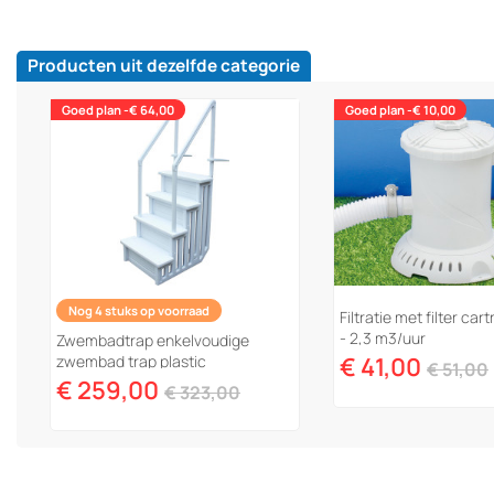
Producten uit dezelfde categorie
Goed plan -€ 64,00
Goed plan -€ 10,00
Nog 4 stuks op voorraad
Filtratie met filter ca
- 2,3 m3/uur
Zwembadtrap enkelvoudige
zwembad trap plastic
€ 41,00
€ 51,00
€ 259,00
€ 323,00