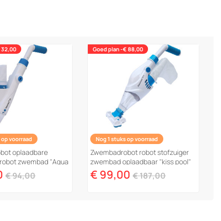
 32,00
Goed plan -€ 88,00
 op voorraad
Nog 1 stuks op voorraad
bot oplaadbare
Zwembadrobot robot stofzuiger
e robot zwembad "Aqua
zwembad oplaadbaar "kiss pool"
0
€ 99,00
€ 94,00
€ 187,00