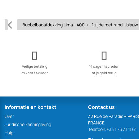
uw
Bubbelbadafdekking Lima - 400 µ - 1 zijde met rand - blauw
Veilige betaling
14 dagen tevreden
3x keer / 4x keer
of je geld terug
Informatie en kontakt
Contact us
Over
32 Rue de Paradis – PARI
FRANCE
Juridische kennisgeving
Telefoon:
+33 1 76 31 11 61
Hulp