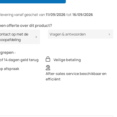
r
levering vanaf
geschat van
11/09/2026
tot
16/09/2026
een offerte over dit product?
ntact op met de
Vragen & antwoorden
koopafdeling
egrepen :
of 14 dagen geld terug
Veilige betaling
op afspraak
After-sales service beschikbaar en
efficiënt