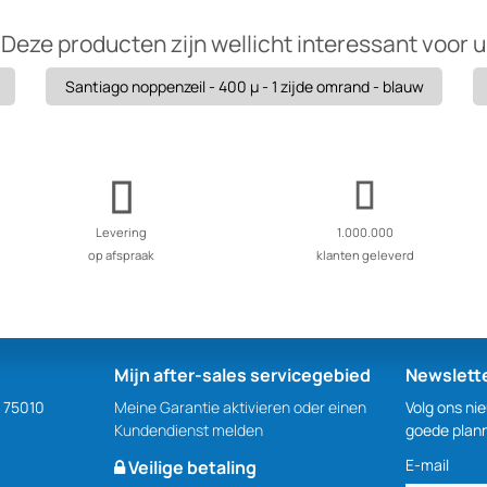
Deze producten zijn wellicht interessant voor u
Santiago noppenzeil - 400 µ - 1 zijde omrand - blauw
Levering
1.000.000
op afspraak
klanten geleverd
Mijn after-sales servicegebied
Newslett
S 75010
Meine Garantie aktivieren oder einen
Volg ons ni
Kundendienst melden
goede plan
E-mail
Veilige betaling