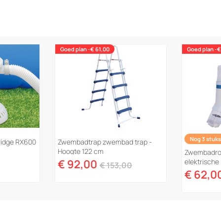
Goed plan -€ 61,00
Goed plan -€
Nog 3 stuks
rtridge RX600
Zwembadtrap zwembad trap -
Hoogte 122 cm
Zwembadro
€ 92,00
elektrisch
€ 153,00
Jack 100"
€ 62,0