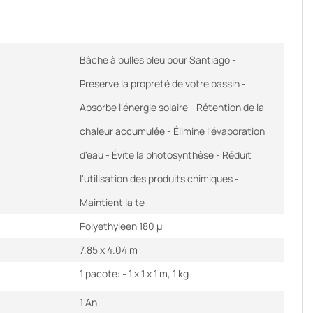
Bâche à bulles bleu pour Santiago -
Préserve la propreté de votre bassin -
Absorbe l'énergie solaire - Rétention de la
chaleur accumulée - Élimine l'évaporation
d'eau - Évite la photosynthèse - Réduit
l'utilisation des produits chimiques -
Maintient la te
Polyethyleen 180 µ
7.85 x 4.04 m
1 pacote: - 1 x 1 x 1 m, 1 kg
1 An