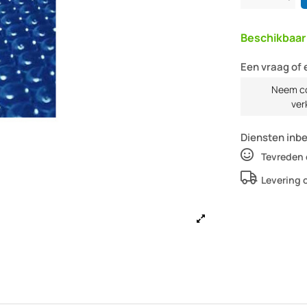
Beschikbaa
Een vraag of 
Neem co
ver
Diensten inb
Tevreden 
Levering 