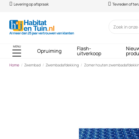
Levering op afspraak
Tevreden of te
MENU
Flash-
Nieu
Opruiming
uitverkoop
prod
Home
Zwembad
Zwembadafdekking
Zomer houten zwembadafdekki