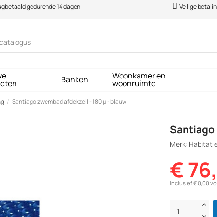
rugbetaald gedurende 14 dagen
Veilige betali
we
Woonkamer en
Banken
ucten
woonruimte
ng
Santiago zwembad afdekzeil - 180 µ - blauw
Santiago 
Merk: Habitat e
€ 76
Inclusief € 0,00 v