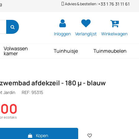
+33 1 76 31 11 61
Advies & bestellen :
ng
Inloggen
Verlanglijst
Winkelwagen
Volwassen
Tuinhuisje
Tuinmeubelen
kamer
zwembad afdekzeil - 180 µ - blauw
t Jardin
REF:
95315
,00
oor ecotaks
Kopen