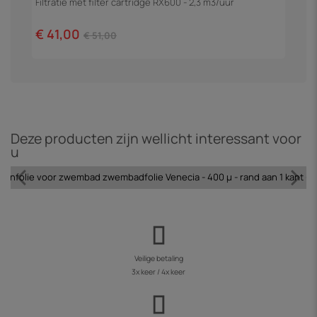
Filtratie met filter cartridge RX600 - 2,3 m3/uur
Z
€ 41,00
€
€ 51,00
Deze producten zijn wellicht interessant voor
u
enfolie voor zwembad zwembadfolie Venecia - 400 µ - rand aan 1 kant - 
Veilige betaling
3x keer / 4x keer