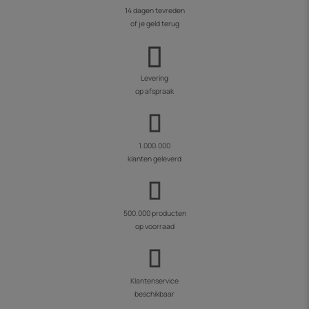
14 dagen tevreden
of je geld terug
Levering
op afspraak
1.000.000
klanten geleverd
500.000 producten
op voorraad
Klantenservice
beschikbaar