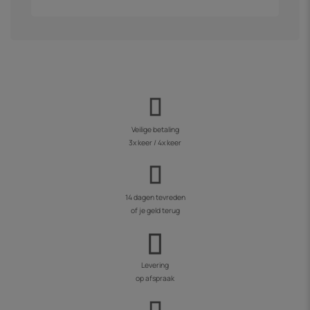
Veilige betaling
3x keer / 4x keer
14 dagen tevreden
of je geld terug
Levering
op afspraak