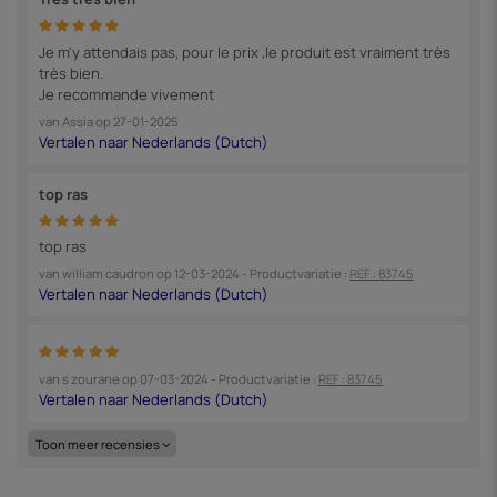
Je m'y attendais pas, pour le prix ,le produit est vraiment très
très bien.
Je recommande vivement
van
Assia
op
27-01-2025
top ras
top ras
van
william caudron
op
12-03-2024
- Productvariatie :
REF : 83745
van
s zourane
op
07-03-2024
- Productvariatie :
REF : 83745
Toon meer recensies