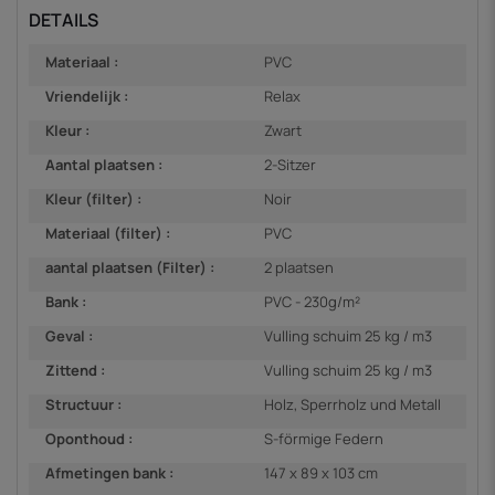
DETAILS
Materiaal :
PVC
Vriendelijk :
Relax
Kleur :
Zwart
Aantal plaatsen :
2-Sitzer
Kleur (filter) :
Noir
Materiaal (filter) :
PVC
aantal plaatsen (Filter) :
2 plaatsen
Bank :
PVC - 230g/m²
Geval :
Vulling schuim 25 kg / m3
Zittend :
Vulling schuim 25 kg / m3
Structuur :
Holz, Sperrholz und Metall
Oponthoud :
S-förmige Federn
Afmetingen bank :
147 x 89 x 103 cm