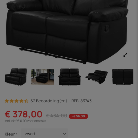
52 Beoordeling(en)
REF:
83743
€ 378,00
€ 434,00
-€ 56,00
Inclusief € 0,00 voor ecotaks
Kleur :