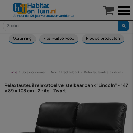

Opruiming
Flash-uitverkoop
Nieuwe producten
Home
Sofa woonkamer
Bank
Rechte bank
Relaxfauteuil relaxstoel verstelb
Relaxfauteuil relaxstoel verstelbaar bank "Lincoln" - 147
x 89 x 103 cm - 2 zits - Zwart
-€ 56,00