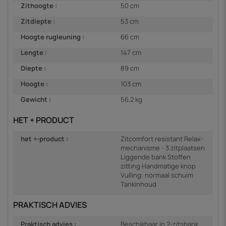
Zithoogte :
50 cm
Zitdiepte :
53 cm
Hoogte rugleuning :
66 cm
Lengte :
147 cm
Diepte :
89 cm
Hoogte :
103 cm
Gewicht :
56,2 kg
HET + PRODUCT
het +-product :
Zitcomfort resistant Relax-
mechanisme - 3 zitplaatsen
Liggende bank Stoffen
zitting Handmatige knop
Vulling: normaal schuim
Tankinhoud
PRAKTISCH ADVIES
Praktisch advies :
Beschikbaar in 2-zitsbank