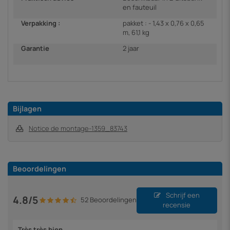
en fauteuil
Verpakking :
pakket : - 1,43 x 0,76 x 0,65
m, 61,1 kg
Garantie
2 jaar
Bijlagen
Notice de montage-1359_83743
Beoordelingen
Schrijf een
4.8/5
52 Beoordelingen
recensie
Très très bien