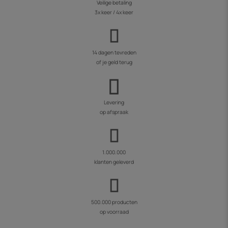
Veilige betaling
3x keer / 4x keer
14 dagen tevreden
of je geld terug
Levering
op afspraak
1.000.000
klanten geleverd
500.000 producten
op voorraad