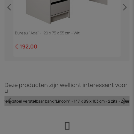
Bureau "Ada" - 120 x 75 x 55 cm - Wit
E
€ 192,00
€
Deze producten zijn wellicht interessant voor
u
l relaxstoel verstelbaar bank "Lincoln" - 147 x 89 x 103 cm - 2 zits - Zwart 