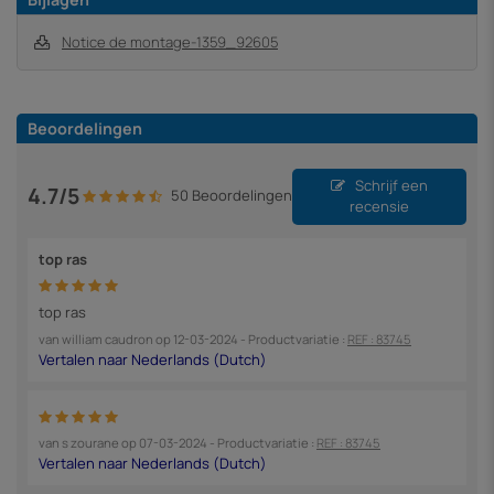
Notice de montage-1359_92605
Beoordelingen
Schrijf een
4.7/5
50 Beoordelingen
recensie
top ras
top ras
van
william caudron
op
12-03-2024
- Productvariatie :
REF : 83745
van
s zourane
op
07-03-2024
- Productvariatie :
REF : 83745