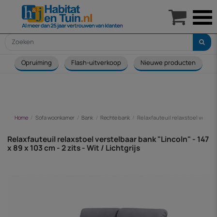

Opruiming
Flash-uitverkoop
Nieuwe producten
Home
Sofa woonkamer
Bank
Rechte bank
Relaxfauteuil relaxstoel verstelba
Relaxfauteuil relaxstoel verstelbaar bank "Lincoln" - 147
x 89 x 103 cm - 2 zits - Wit / Lichtgrijs
-€ 85,00