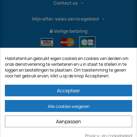
Contact us
Mijn after-sales servicegebied
Veilige betaling
Habitatentuin gebruikt eigen cookies en cookies van derden om
onze dienstverlening te verbeteren en u in staat te stellen in te
loggen en bestellingen te plaatsen. Om toestemming te geven
voor het gebruik ervan, klikt u op de knop 'Accepteren'.
International
Accepteer
Alle cookies weigeren
https://www.habitatentuin.nl is een site van het bedrijf GECODIS SA met een
Aanpassen
kapitaal van € 187.203,29, 32 Rue de Paradis - PARIJS 75010 (FRANKRIJK).
GECODIS.SA opgericht op 04/11/1998 is een dochteronderneming van ODAYA ​​​​
Privacy- en cookiebeleid