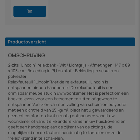
Productoverzicht
OMSCHRIJVING
2-zits "Lincoln" relaxbank - Wit / Lichtgrijs - Afmetingen: 147 x 89
x 103 cm - Bekleding in PU en stof - Bekleding in schuim en
polyester
Relaxfauteuil "Lincoln"Met de relaxfauteuil Lincoln is
ontspannen binnen handbereik! De relaxfauteuil is een
onmisbaar meubelstuk in uw woonkamer. Het is perfect om een
boek te lezen, voor een flatscreen te zitten of gewoon te
ontspannen.Voorzien van een vulling van schuim en polyester
met een dichtheid van 25 kg/m³, biedt het u gewaardeerd en
gezocht comfort en kunt u rustig ontspannen vanuit uw
woonkamer of vanuit elke andere kamer in uw huis.Bovendien
geeft een handgreep aan de zijkant van de zitting u de
mogelijkheid om de fauteuil handmatig te kantelen en zo de
"relax"-stand in te schakelen.