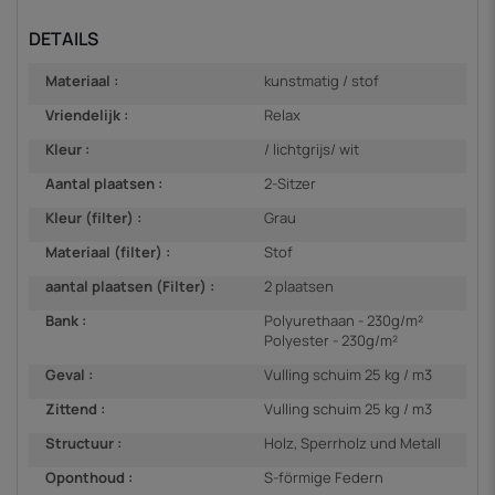
DETAILS
Materiaal :
kunstmatig / stof
Vriendelijk :
Relax
Kleur :
/ lichtgrijs/ wit
Aantal plaatsen :
2-Sitzer
Kleur (filter) :
Grau
Materiaal (filter) :
Stof
aantal plaatsen (Filter) :
2 plaatsen
Bank :
Polyurethaan - 230g/m²
Polyester - 230g/m²
Geval :
Vulling schuim 25 kg / m3
Zittend :
Vulling schuim 25 kg / m3
Structuur :
Holz, Sperrholz und Metall
Oponthoud :
S-förmige Federn