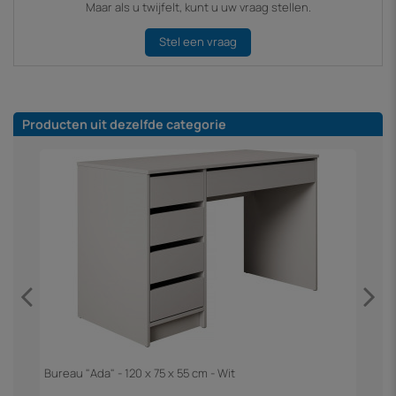
Maar als u twijfelt, kunt u uw vraag stellen.
Stel een vraag
Producten uit dezelfde categorie
Bureau "Ada" - 120 x 75 x 55 cm - Wit
E