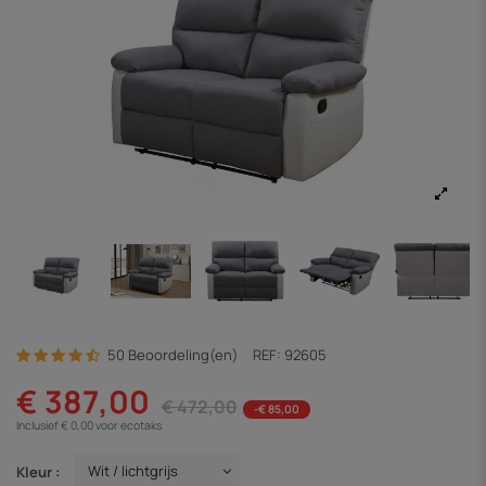
50 Beoordeling(en)
REF:
92605
€ 387,00
€ 472,00
-€ 85,00
Inclusief € 0,00 voor ecotaks
Kleur :