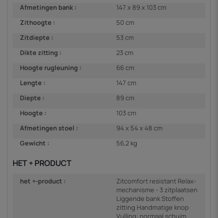
Afmetingen bank :
147 x 89 x 103 cm
Zithoogte :
50 cm
Zitdiepte :
53 cm
Dikte zitting :
23 cm
Hoogte rugleuning :
66 cm
Lengte :
147 cm
Diepte :
89 cm
Hoogte :
103 cm
Afmetingen stoel :
94 x 54 x 48 cm
Gewicht :
56,2 kg
HET + PRODUCT
het +-product :
Zitcomfort resistant Relax-
mechanisme - 3 zitplaatsen
Liggende bank Stoffen
zitting Handmatige knop
Vulling: normaal schuim