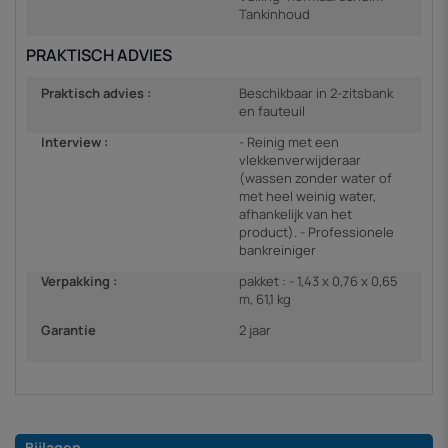
Tankinhoud
PRAKTISCH ADVIES
Praktisch advies :
Beschikbaar in 2-zitsbank
en fauteuil
Interview :
- Reinig met een
vlekkenverwijderaar
(wassen zonder water of
met heel weinig water,
afhankelijk van het
product). - Professionele
bankreiniger
Verpakking :
pakket : - 1,43 x 0,76 x 0,65
m, 61,1 kg
Garantie
2 jaar
Bijlagen