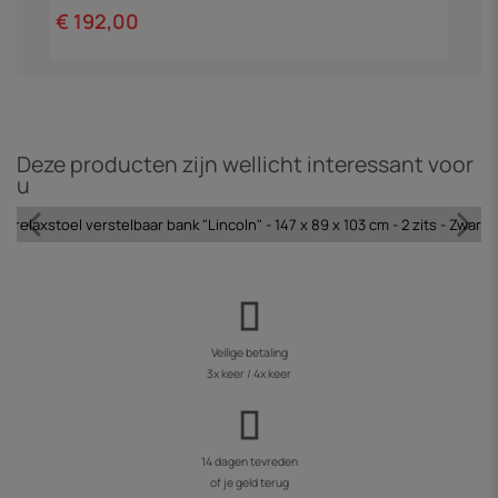
€ 192,00
€
Deze producten zijn wellicht interessant voor
u
l relaxstoel verstelbaar bank "Lincoln" - 147 x 89 x 103 cm - 2 zits - Zwart 
Veilige betaling
3x keer / 4x keer
14 dagen tevreden
of je geld terug