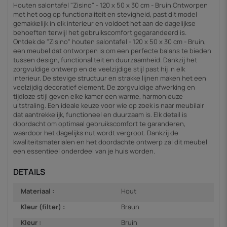
Houten salontafel "Zisino" - 120 x 50 x 30 cm - Bruin Ontworpen
met het oog op functionaliteit en stevigheid, past dit model
gemakkelijk in elk interieur en voldoet het aan de dagelijkse
behoeften terwijl het gebruikscomfort gegarandeerd is.
Ontdek de "Zisino" houten salontafel - 120 x 50 x 30 cm - Bruin,
een meubel dat ontworpen is om een perfecte balans te bieden
tussen design, functionaliteit en duurzaamheid. Dankzij het
zorgvuldige ontwerp en de veelzijdige stijl past hij in elk
interieur. De stevige structuur en strakke lijnen maken het een
veelzijdig decoratief element. De zorgvuldige afwerking en
tijdloze stijl geven elke kamer een warme, harmonieuze
uitstraling. Een ideale keuze voor wie op zoek is naar meubilair
dat aantrekkelijk, functioneel en duurzaam is. Elk detail is
doordacht om optimaal gebruikscomfort te garanderen,
waardoor het dagelijks nut wordt vergroot. Dankzij de
kwaliteitsmaterialen en het doordachte ontwerp zal dit meubel
een essentieel onderdeel van je huis worden.
DETAILS
Materiaal :
Hout
Kleur (filter) :
Braun
Kleur :
Bruin