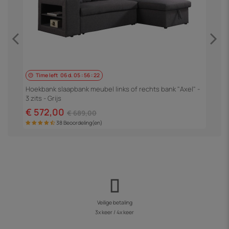
Time left
06
d.
05
:
56
:
21
-
H
3
Hoekbank slaapbank meubel links of rechts bank "Axel" -
3 zits - Grijs
€
€ 572,00
€ 689,00
38 Beoordeling(en)
Veilige betaling
3x keer / 4x keer