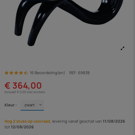
16 Beoordeling(en)
REF:
69838
€ 364,00
Inclusief € 0,00 voor ecotaks
Kleur :
Nog 2 stuks op voorraad,
levering vanaf
geschat van
11/08/2026
tot
12/08/2026