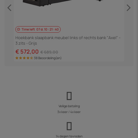
Time left
07
d.
10
:
21
:
40
H
3
Hoekbank slaapbank meubel links of rechts bank "Axel" -
3 zits - Grijs
€
€ 572,00
€ 689,00
38 Beoordeling(en)
Veilige betaling
3x keer / 4x keer
14 dagen tevreden