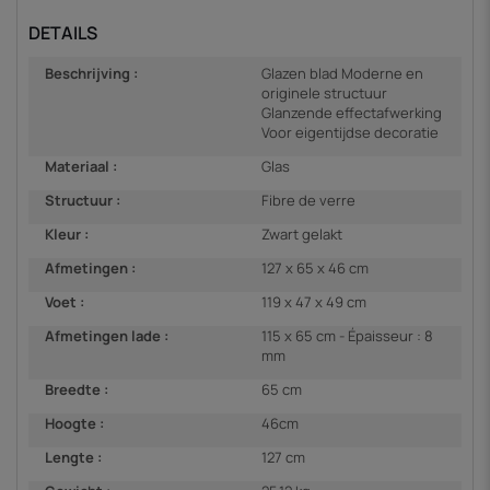
DETAILS
Beschrijving :
Glazen blad Moderne en
originele structuur
Glanzende effectafwerking
Voor eigentijdse decoratie
Materiaal :
Glas
Structuur :
Fibre de verre
Kleur :
Zwart gelakt
Afmetingen :
127 x 65 x 46 cm
Voet :
119 x 47 x 49 cm
Afmetingen lade :
115 x 65 cm - Épaisseur : 8
mm
Breedte :
65 cm
Hoogte :
46cm
Lengte :
127 cm