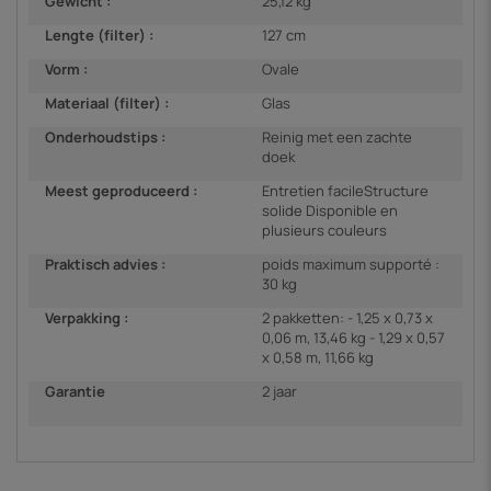
Gewicht :
25,12 kg
Lengte (filter) :
127 cm
Vorm :
Ovale
Materiaal (filter) :
Glas
Onderhoudstips :
Reinig met een zachte
doek
Meest geproduceerd :
Entretien facileStructure
solide Disponible en
plusieurs couleurs
Praktisch advies :
poids maximum supporté :
30 kg
Verpakking :
2 pakketten: - 1,25 x 0,73 x
0,06 m, 13,46 kg - 1,29 x 0,57
x 0,58 m, 11,66 kg
Garantie
2 jaar