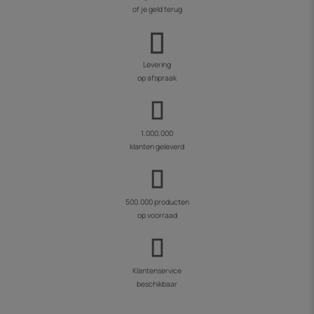
of je geld terug
Levering
op afspraak
1.000.000
klanten geleverd
500.000 producten
op voorraad
Klantenservice
beschikbaar