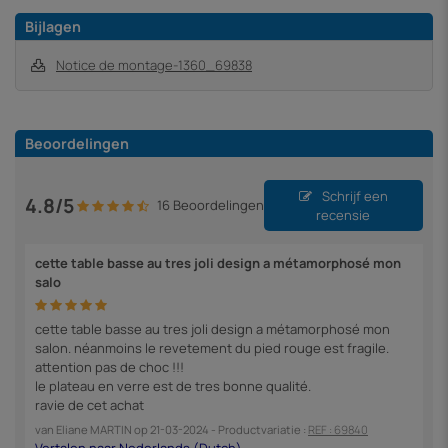
Bijlagen
Notice de montage-1360_69838
Beoordelingen
Schrijf een
4.8/5
16 Beoordelingen
recensie
cette table basse au tres joli design a métamorphosé mon
salo
cette table basse au tres joli design a métamorphosé mon
salon. néanmoins le revetement du pied rouge est fragile.
attention pas de choc !!!
le plateau en verre est de tres bonne qualité.
ravie de cet achat
van
Eliane MARTIN
op
21-03-2024
- Productvariatie :
REF : 69840