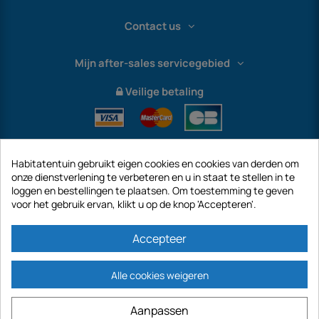
Contact us
Mijn after-sales servicegebied
Veilige betaling
Habitatentuin gebruikt eigen cookies en cookies van derden om
onze dienstverlening te verbeteren en u in staat te stellen in te
loggen en bestellingen te plaatsen. Om toestemming te geven
voor het gebruik ervan, klikt u op de knop 'Accepteren'.
International
Accepteer
Alle cookies weigeren
https://www.habitatentuin.nl is een site van het bedrijf GECODIS SA met een
Aanpassen
kapitaal van € 187.203,29, 32 Rue de Paradis - PARIJS 75010 (FRANKRIJK).