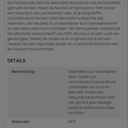
Een functionele tafel De salontafel Venezia kan ook als bijzettafel
gebruikt worden. Naast uw fauteuil of bank past er met plezier
een bloempot, een porseleinen vaas, of je kopje koffie.
Gecombineerd met een tafel salontafel in dezelfde stijl,
waarmee u de meubels in uw woonkamer kunt standaardiseren
en alle valse noten kunt vermijden. Een betrouwbaar meubelstuk
De salontafel Venezia heeft een MDF-structuur en een voet van
gehard glas. Dankzij de moderne en originele stijl is het een
meubel met een eigentijds design en in perfecte harmonie met
de nieuwe interieurtrends.
DETAILS
Beschrijving :
Salontafel voor woonkamer
Zeer modern en
verfrissend ontwerp Mooie
combinatie van hout en
glas MDF-frame met
natuurlijk essenfineer Voet
van gehard glas Handige
opbergruimtes Natuurlijke
houtkleur
Materiaal :
MDF