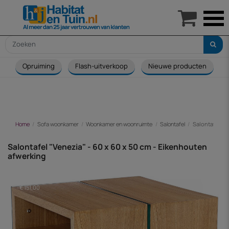

Opruiming
Flash-uitverkoop
Nieuwe producten
Home
Sofa woonkamer
Woonkamer en woonruimte
Salontafel
Salontafel "V
Salontafel "Venezia" - 60 x 60 x 50 cm - Eikenhouten
afwerking
-€ 151,00