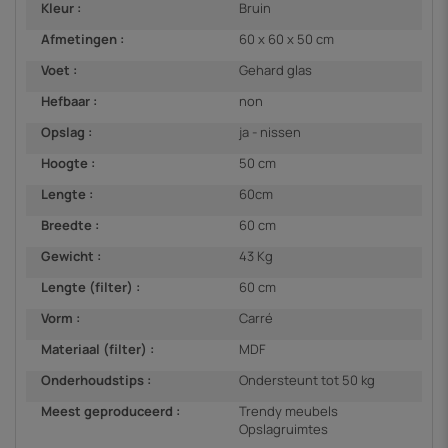
Kleur :
Bruin
Afmetingen :
60 x 60 x 50 cm
Voet :
Gehard glas
Hefbaar :
non
Opslag :
ja - nissen
Hoogte :
50 cm
Lengte :
60cm
Breedte :
60 cm
Gewicht :
43 Kg
Lengte (filter) :
60 cm
Vorm :
Carré
Materiaal (filter) :
MDF
Onderhoudstips :
Ondersteunt tot 50 kg
Meest geproduceerd :
Trendy meubels
Opslagruimtes