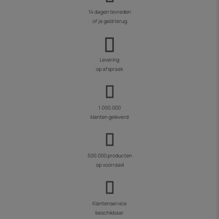
14 dagen tevreden
of je geld terug
Levering
op afspraak
1.000.000
klanten geleverd
500.000 producten
op voorraad
Klantenservice
beschikbaar