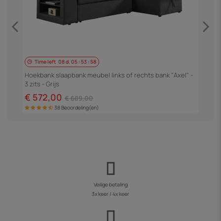
Time left
08
d.
05
:
53
:
58
H
3
Hoekbank slaapbank meubel links of rechts bank "Axel" -
3 zits - Grijs
€
€ 572,00
€ 689,00
38 Beoordeling(en)
Veilige betaling
3x keer / 4x keer