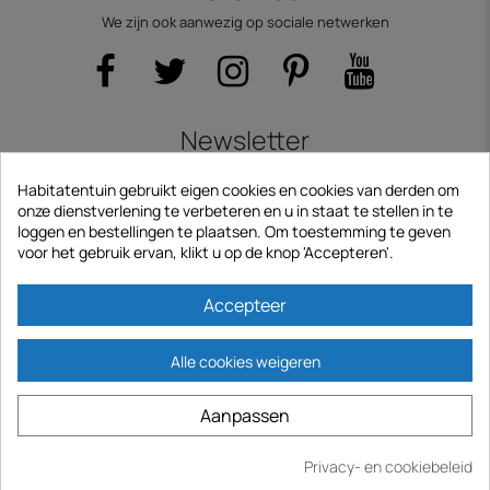
We zijn ook aanwezig op sociale netwerken
Newsletter
Volg ons nieuws en profiteer van onze goede plannen
Habitatentuin gebruikt eigen cookies en cookies van derden om
E-mail
onze dienstverlening te verbeteren en u in staat te stellen in te
loggen en bestellingen te plaatsen. Om toestemming te geven
voor het gebruik ervan, klikt u op de knop 'Accepteren'.
Accepteer
Abonneer
Alle cookies weigeren
Informatie en kontakt
Aanpassen
Contact us
Privacy- en cookiebeleid
Kopen