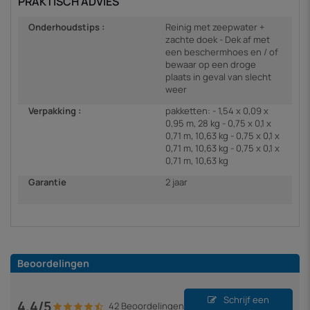
PRAKTISCH ADVIES
Onderhoudstips :
Reinig met zeepwater +
zachte doek - Dek af met
een beschermhoes en / of
bewaar op een droge
plaats in geval van slecht
weer
Verpakking :
pakketten: - 1,54 x 0,09 x
0,95 m, 28 kg - 0,75 x 0,1 x
0,71 m, 10,63 kg - 0,75 x 0,1 x
0,71 m, 10,63 kg - 0,75 x 0,1 x
0,71 m, 10,63 kg
Garantie
2 jaar
Beoordelingen
Schrijf een
4.4/5
42 Beoordelingen