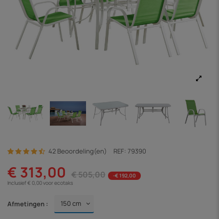
42 Beoordeling(en)
REF:
79390
€ 313,00
€ 505,00
-€ 192,00
Inclusief € 0,00 voor ecotaks
Afmetingen :