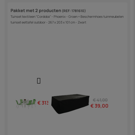
Pakket met 2 producten
(REF: 1781610)
Tuinset textileen "Cordoba" - Phoenix - Groen + Beschermhoes tuinmeubelen
tuinset eettafel outdoor - 267 x 203 x 101 cm - Zwart
€ 41,00
€ 313,00
€ 39,00