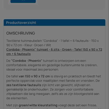
Productoverzicht
OMSCHRIJVING
Textilene tuinmeubelen "Cordoba" - 1 tafel + 6 fauteuils - 150 x
90 x 72 cm - Kleur: Groen / Wit
Cordoba - Phoenix" tuinset - 6 zits - Groen - Tafel 150 x 90 x 72
cm + 6 fauteuils
De
"Cordoba - Phoenix"
tuinset is ontworpen om een
comfortabele, elegante en gezellige buitenruimte te creëren,
ideaal voor maximaal zes personen.
De tafel
van 150 x 90 x 72 cm
is stevig en praktisch en biedt het
perfecte oppervlak voor maaltijden met familie en vrienden. De
zes textilene fauteuils
zijn licht van gewicht, slijtvast en
gemakkelijk te onderhouden. Ze zorgen voor comfortabele
zitplaatsen die lang meegaan, zelfs als ze zijn blootgesteld aan
de elementen.
Met zijn
groen/witte kleurstelling
voegt deze set een frisse,