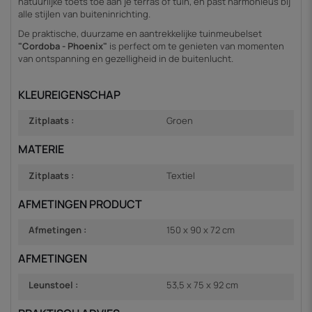
natuurlijke toets toe aan je terras of tuin, en past harmonieus bij
alle stijlen van buiteninrichting.
De praktische, duurzame en aantrekkelijke tuinmeubelset
"Cordoba - Phoenix"
is perfect om te genieten van momenten
van ontspanning en gezelligheid in de buitenlucht.
KLEUREIGENSCHAP
Zitplaats :
Groen
MATERIE
Zitplaats :
Textiel
AFMETINGEN PRODUCT
Afmetingen :
150 x 90 x 72 cm
AFMETINGEN
Leunstoel :
53,5 x 75 x 92 cm