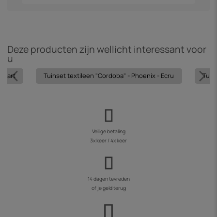
Deze producten zijn wellicht interessant voor
u
 Zwart
Tuinset textileen "Cordoba" - Phoenix - Ecru
Tuin
Veilige betaling
3x keer / 4x keer
14 dagen tevreden
of je geld terug