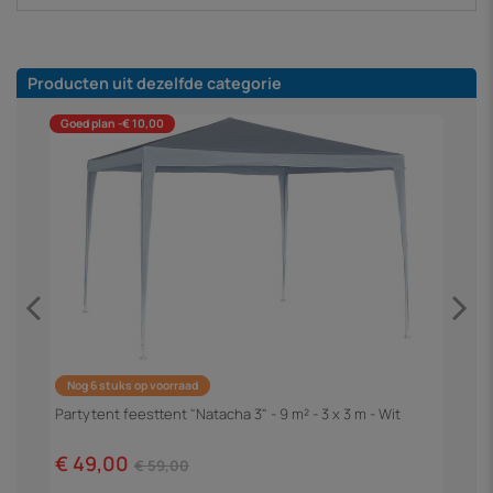
Producten uit dezelfde categorie
Goed plan -€ 10,00
Nog 6 stuks op voorraad
m
P
"
Partytent feesttent "Natacha 3" - 9 m² - 3 x 3 m - Wit
€
€ 49,00
€ 59,00