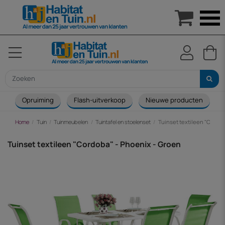

Opruiming
Flash-uitverkoop
Nieuwe producten
Home
Tuin
Tuinmeubelen
Tuintafel en stoelenset
Tuinset textileen "Cordo
Tuinset textileen "Cordoba" - Phoenix - Groen
-€ 192,00