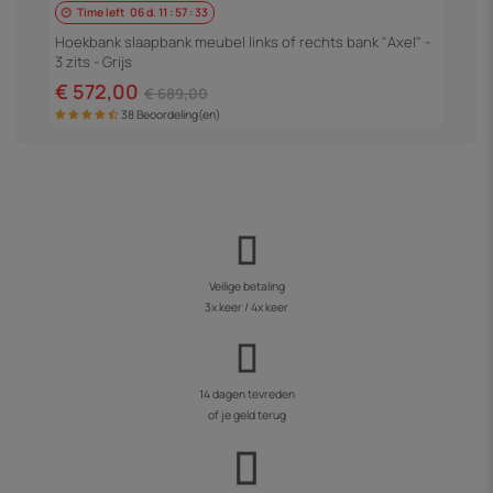
Time left
06
d.
11
:
57
:
33
H
3
Hoekbank slaapbank meubel links of rechts bank "Axel" -
3 zits - Grijs
€
€ 572,00
€ 689,00
38 Beoordeling(en)
Veilige betaling
3x keer / 4x keer
14 dagen tevreden
of je geld terug