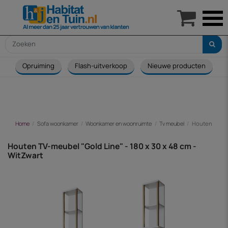

Opruiming
Flash-uitverkoop
Nieuwe producten
Home
Sofa woonkamer
Woonkamer en woonruimte
Tv meubel
Houten TV-meu
Houten TV-meubel "Gold Line" - 180 x 30 x 48 cm -
WitZwart