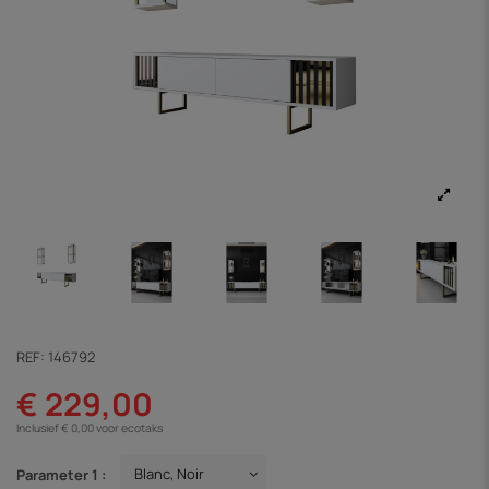
REF:
146792
€ 229,00
Inclusief € 0,00 voor ecotaks
Parameter 1 :