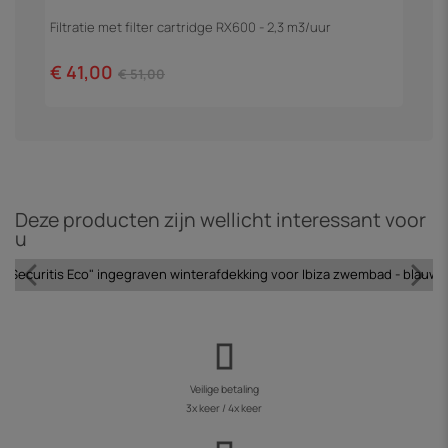
Filtratie met filter cartridge RX600 - 2,3 m3/uur
Z
€ 41,00
€
€ 51,00
Deze producten zijn wellicht interessant voor
u
Securitis Eco" ingegraven winterafdekking voor Ibiza zwembad - blauw
Veilige betaling
3x keer / 4x keer