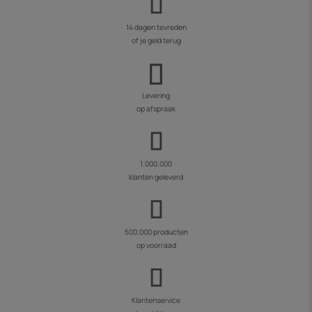
14 dagen tevreden
of je geld terug
Levering
op afspraak
1.000.000
klanten geleverd
500.000 producten
op voorraad
Klantenservice