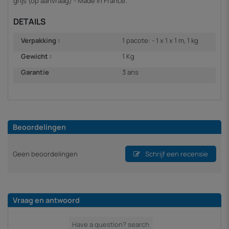
grijs (op aanvraag) - Made in France.
DETAILS
Verpakking :
1 pacote: - 1 x 1 x 1 m, 1 kg
Gewicht :
1 Kg
Garantie
3 ans
Beoordelingen
Geen beoordelingen
Schrijf een recensie
Vraag en antwoord